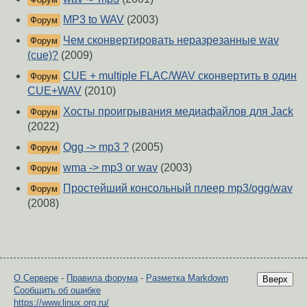
MP3 to WAV
(2003)
Форум
Чем сконвертировать неразрезанные wav
Форум
(cue)?
(2009)
CUE + multiple FLAC/WAV сконвертить в один
Форум
CUE+WAV
(2010)
Хосты проигрывания медиафайлов для Jack
Форум
(2022)
Ogg -> mp3 ?
(2005)
Форум
wma -> mp3 or wav
(2003)
Форум
Простейший консольный плеер mp3/ogg/wav
Форум
(2008)
О Сервере
-
Правила форума
-
Разметка Markdown
Вверх
Сообщить об ошибке
https://www.linux.org.ru/