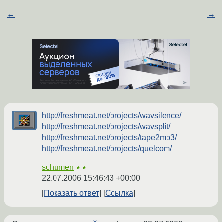
←
→
http://freshmeat.net/projects/wavsilence/
http://freshmeat.net/projects/wavsplit/
http://freshmeat.net/projects/tape2mp3/
http://freshmeat.net/projects/quelcom/
schumen
★★
22.07.2006 15:46:43 +00:00
Показать ответ
Ссылка