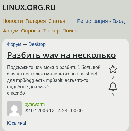
LINUX.ORG.RU
Новости
Галерея
Статьи
Регистрация
-
Вход
Форум
Опросы
Трекер
Поиск
Форум
—
Desktop
Разбить wav на несколько
Подскажите чем можно разбить 1 большой
wav на несколько маленьких по cue sheet.
0
для mp3/ogg есть mp3splt. есть что-то
подобное для wav?
спасибо
0
byteworm
22.07.2006 12:14:23 +00:00
Ссылка