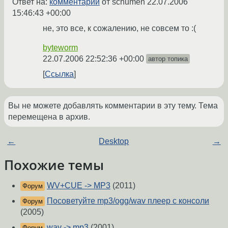
Ответ на:
комментарий
от schumen
22.07.2006
15:46:43 +00:00
не, это все, к сожалению, не совсем то :(
byteworm
22.07.2006 22:52:36 +00:00
автор топика
Ссылка
Вы не можете добавлять комментарии в эту тему. Тема
перемещена в архив.
←
Desktop
→
Похожие темы
WV+CUE -> MP3
(2011)
Форум
Посоветуйте mp3/ogg/wav плеер с консоли
Форум
(2005)
wav -> mp3
(2001)
Форум