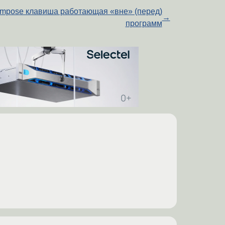
mpose клавиша работающая «вне» (перед)
→
программ