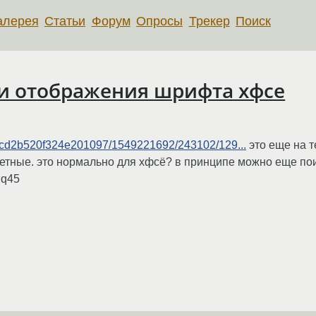
алерея
Статьи
Форум
Опросы
Трекер
Поиск
и отображения шрифта хфсе
f99dcd2b520f324e201097/1549221692/243102/129...
это еще на 
ветные. это нормально для хфсё? в принципе можно еще пои
 q45