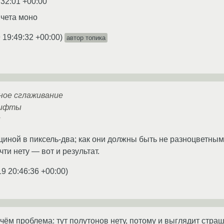
:32:01 +00:00
 чета моно
 19:49:32 +00:00
)
автор топика
ное сглаживание
рифты
лщиной в пиксель-два; как они должны быть не разноцветны
ти нету — вот и результат.
19 20:46:36 +00:00
)
 чём проблема: тут полутонов нету, потому и выглядит страш