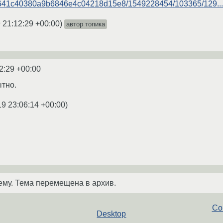
9/35a641c40380a9b6846e4c04218d15e8/1549228454/103365/129...
 21:12:29 +00:00
)
автор топика
2:29 +00:00
тно.
19 23:06:14 +00:00
)
ему. Тема перемещена в архив.
Co
Desktop