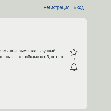
Регистрация
-
Вход
терминале выставлен крупный
граца с настройками кют5, но есть
0
1