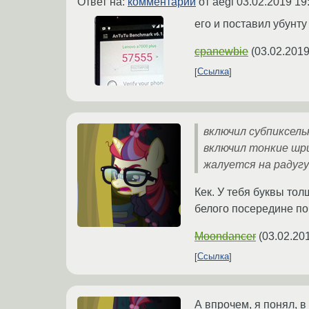
Ответ на:
комментарий
от aegi
03.02.2019 19
его и поставил убунту
cpanewbie
(
03.02.2019
Ссылка
включил субпиксель
включил тонкие ш
жалуется на радугу
Кек. У тебя буквы то
белого посередине поч
Moondancer
(
03.02.20
Ссылка
А впрочем, я понял, в