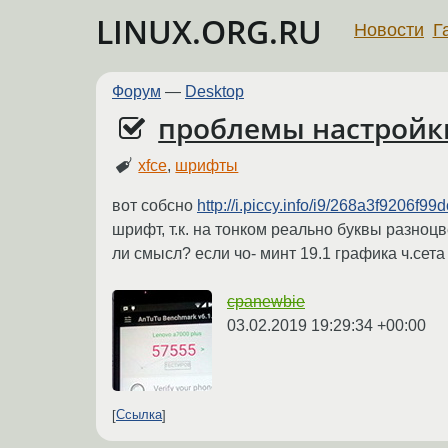
LINUX.ORG.RU
Новости
Г
Форум
—
Desktop
проблемы настройк
xfce
,
шрифты
вот собсно
http://i.piccy.info/i9/268a3f9206
шрифт, т.к. на тонком реально буквы разноц
ли смысл? если чо- минт 19.1 графика ч.сета
cpanewbie
03.02.2019 19:29:34 +00:00
Ссылка