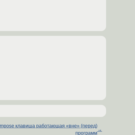
mpose клавиша работающая «вне» (перед)
→
программ