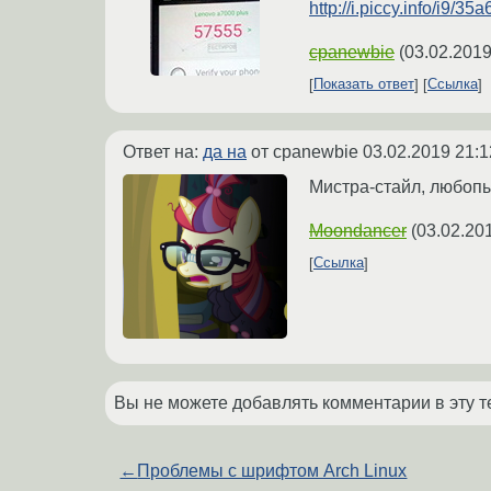
http://i.piccy.info/i
cpanewbie
(
03.02.2019
Показать ответ
Ссылка
Ответ на:
да на
от cpanewbie
03.02.2019 21:1
Мистра-стайл, любопы
Moondancer
(
03.02.20
Ссылка
Вы не можете добавлять комментарии в эту т
←
Проблемы с шрифтом Arch Linux