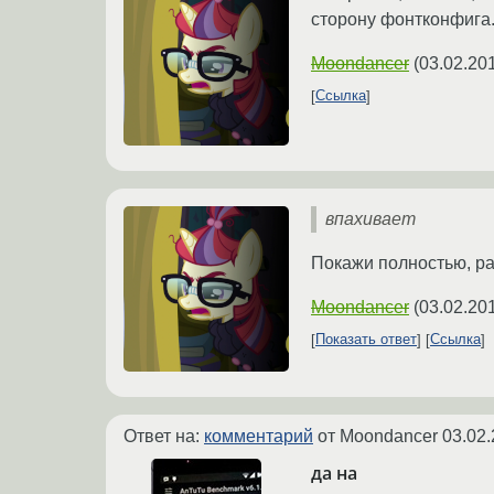
сторону фонтконфига
Moondancer
(
03.02.20
Ссылка
впахивает
Покажи полностью, ра
Moondancer
(
03.02.20
Показать ответ
Ссылка
Ответ на:
комментарий
от Moondancer
03.02.
да на