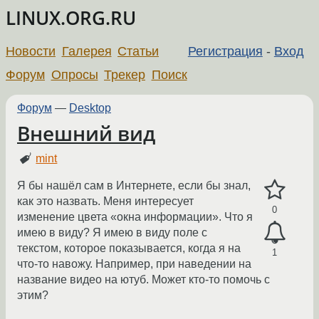
LINUX.ORG.RU
Новости
Галерея
Статьи
Регистрация
-
Вход
Форум
Опросы
Трекер
Поиск
Форум
—
Desktop
Внешний вид
mint
Я бы нашёл сам в Интернете, если бы знал,
как это назвать. Меня интересует
0
изменение цвета «окна информации». Что я
имею в виду? Я имею в виду поле с
текстом, которое показывается, когда я на
1
что-то навожу. Например, при наведении на
название видео на ютуб. Может кто-то помочь с
этим?