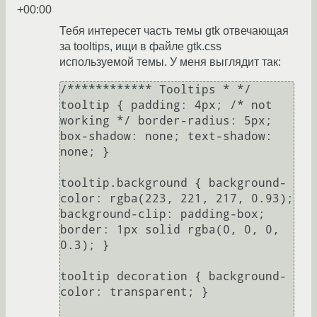
+00:00
Тебя интересет часть темы gtk отвечающая
за tooltips, ищи в файле gtk.css
используемой темы. У меня выглядит так:
/************ Tooltips * */

tooltip { padding: 4px; /* not 
working */ border-radius: 5px; 
box-shadow: none; text-shadow: 
none; }

tooltip.background { background-
color: rgba(223, 221, 217, 0.93); 
background-clip: padding-box; 
border: 1px solid rgba(0, 0, 0, 
0.3); }

tooltip decoration { background-
color: transparent; }
