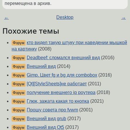
перемещена в архив.
←
Desktop
→
Похожие темы
кто видел такую штуку при наведении мышкой
Форум
на картинку
(2008)
Deadbeef: сломался внешний вид
(2016)
Форум
Внешний вид
(2014)
Форум
Gimp. Цвет fg и bg для combobox
(2016)
Форум
[Qt][StyleSheets]не работает
(2011)
Форум
получение внешнего ip роутера
(2018)
Форум
Глюк, зажата какая то кнопка
(2021)
Форум
Прошу совета про fvwm
(2001)
Форум
Внешний вид grub
(2017)
Форум
Внешний вид Qt5
(2017)
Форум