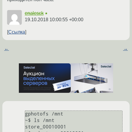
enalesck
★
19.10.2018 10:00:55 +00:00
Ссылка
←
→
gphotofs /mnt

~$ ls /mnt

store_00010001
