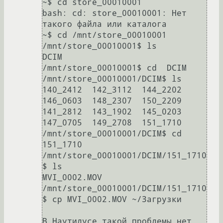
~$ cd store_00010001

bash: cd: store_00010001: Нет 
такого файла или каталога

~$ cd /mnt/store_00010001

/mnt/store_00010001$ ls

DCIM

/mnt/store_00010001$ cd  DCIM

/mnt/store_00010001/DCIM$ ls

140_2412  142_3112  144_2202  
146_0603  148_2307  150_2209

141_2812  143_1902  145_0203  
147_0705  149_2708  151_1710

/mnt/store_00010001/DCIM$ cd 
151_1710

/mnt/store_00010001/DCIM/151_1710
$ ls

MVI_0002.MOV

/mnt/store_00010001/DCIM/151_1710
$ cp MVI_0002.MOV ~/Загрузки

В Наутилусе такой проблемы нет. 