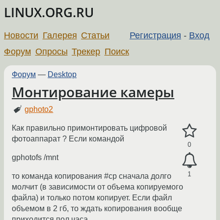
LINUX.ORG.RU
Новости
Галерея
Статьи
Регистрация
-
Вход
Форум
Опросы
Трекер
Поиск
Форум
—
Desktop
Монтирование камеры
gphoto2
Как правильно примонтировать цифровой
фотоаппарат ? Если командой
0
gphotofs /mnt
1
то команда копирования #cp сначала долго
молчит (в зависимости от объема копируемого
файла) и только потом копирует. Если файл
объемом в 2 гб, то ждать копирования вообще
приходится пол часа.