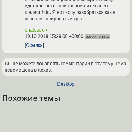
идет прогресс копирования и слышен
шелест hdd. Я вот хочу разобраться как в
консоли копировать из ptp.
enalesck
★
19.10.2018 15:29:08 +00:00
автор топика
Ссылка
Вы не можете добавлять комментарии в эту тему. Тема
перемещена в архив.
←
Desktop
→
Похожие темы
монтирование цифровика под Linux
(2006)
Форум
Вопрос по команде cat
(2013)
Форум
образ, монтирование раздела
(2009)
Форум