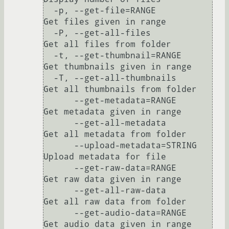
  -p, --get-file=RANGE                                                            
Get files given in range

  -P, --get-all-files                                                             
Get all files from folder

  -t, --get-thumbnail=RANGE                                                       
Get thumbnails given in range

  -T, --get-all-thumbnails                                                        
Get all thumbnails from folder

      --get-metadata=RANGE                                                        
Get metadata given in range

      --get-all-metadata                                                          
Get all metadata from folder

      --upload-metadata=STRING                                                    
Upload metadata for file

      --get-raw-data=RANGE                                                        
Get raw data given in range

      --get-all-raw-data                                                          
Get all raw data from folder

      --get-audio-data=RANGE                                                      
Get audio data given in range
