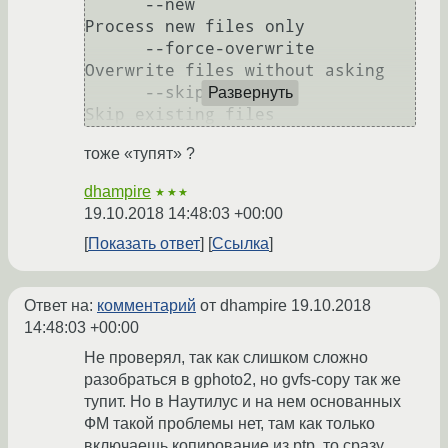
      --new                                                                       
Process new files only

      --force-overwrite                                                           
Overwrite files without asking

      --skip-existing                                                             
Развернуть
тоже «тупят» ?
dhampire
★★★
19.10.2018 14:48:03 +00:00
Показать ответ
Ссылка
Ответ на:
комментарий
от dhampire
19.10.2018
14:48:03 +00:00
Не проверял, так как слишком сложно
разобраться в gphoto2, но gvfs-copy так же
тупит. Но в Наутилус и на нем основанных
ФМ такой проблемы нет, там как только
включаешь копирование из ptp, то сразу