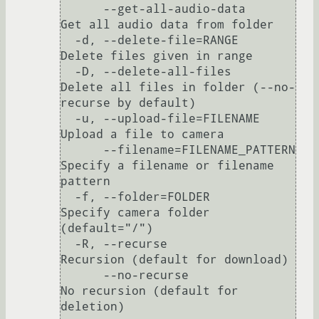
      --get-all-audio-data                                                        
Get all audio data from folder

  -d, --delete-file=RANGE                                                         
Delete files given in range

  -D, --delete-all-files                                                          
Delete all files in folder (--no-
recurse by default)

  -u, --upload-file=FILENAME                                                      
Upload a file to camera

      --filename=FILENAME_PATTERN                                                 
Specify a filename or filename 
pattern

  -f, --folder=FOLDER                                                             
Specify camera folder 
(default="/")

  -R, --recurse                                                                   
Recursion (default for download)

      --no-recurse                                                                
No recursion (default for 
deletion)
