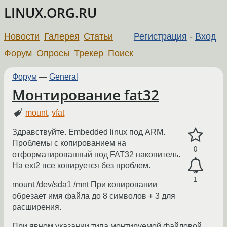
LINUX.ORG.RU
Новости
Галерея
Статьи
Регистрация
-
Вход
Форум
Опросы
Трекер
Поиск
Форум
—
General
Монтирование fat32
mount
,
vfat
Здравствуйте. Embedded linux под ARM.
Проблемы с копированием на
0
отформатированный под FAT32 накопитель.
На ext2 все копируется без проблем.
1
mount /dev/sda1 /mnt При копировании
обрезает имя файла до 8 символов + 3 для
расширения.
При явном указании типа монтируемой файловой