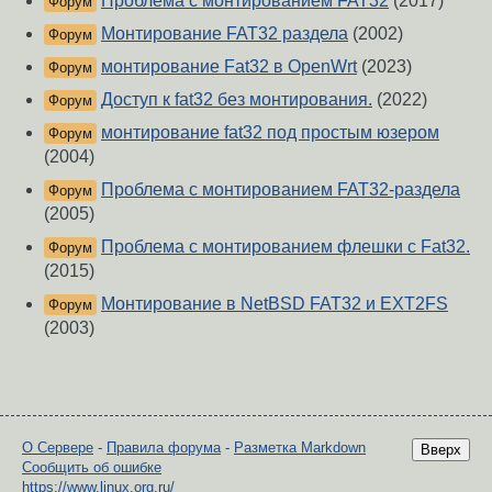
Проблема с монтированием FAT32
(2017)
Форум
Монтирование FAT32 раздела
(2002)
Форум
монтирование Fat32 в OpenWrt
(2023)
Форум
Доступ к fat32 без монтирования.
(2022)
Форум
монтирование fat32 под простым юзером
Форум
(2004)
Проблема с монтированием FAT32-раздела
Форум
(2005)
Проблема с монтированием флешки с Fat32.
Форум
(2015)
Монтирование в NetBSD FAT32 и EXT2FS
Форум
(2003)
О Сервере
-
Правила форума
-
Разметка Markdown
Вверх
Сообщить об ошибке
https://www.linux.org.ru/