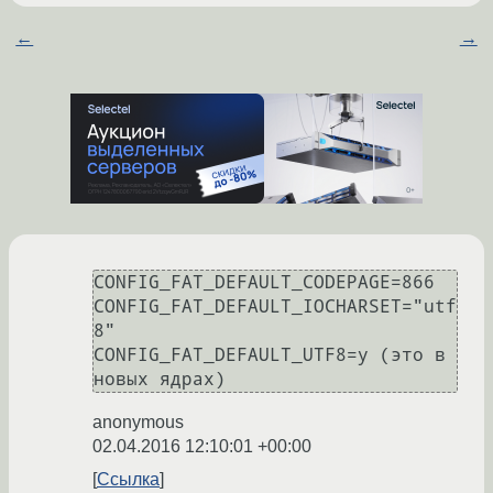
←
→
CONFIG_FAT_DEFAULT_CODEPAGE=866

CONFIG_FAT_DEFAULT_IOCHARSET="utf
8"

CONFIG_FAT_DEFAULT_UTF8=y (это в 
новых ядрах)
anonymous
02.04.2016 12:10:01 +00:00
Ссылка