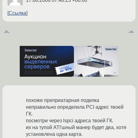
17.06.2006 07:48:23 +00:00
Ссылка
←
→
похоже преприатарная поделка
неправильно определила PCI адрес твоей
ГК.
посмотри через lspci адреса твоей ГК.
их на тупой ATI'шный манер будет два, хотя
установлена одна карта.