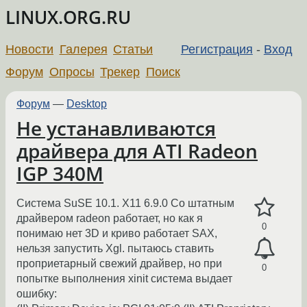
LINUX.ORG.RU
Новости
Галерея
Статьи
Регистрация
-
Вход
Форум
Опросы
Трекер
Поиск
Форум
—
Desktop
Не устанавливаются
драйвера для ATI Radeon
IGP 340M
Система SuSE 10.1. X11 6.9.0 Со штатным
драйвером radeon работает, но как я
0
понимаю нет 3D и криво работает SAX,
нельзя запустить Xgl. пытаюсь ставить
проприетарный свежий драйвер, но при
0
попытке выполнения xinit система выдает
ошибку: