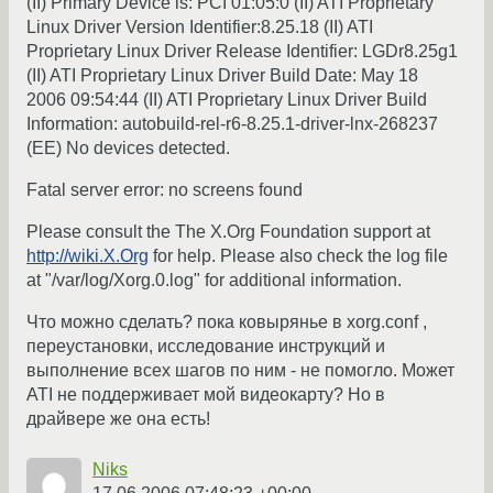
(II) Primary Device is: PCI 01:05:0 (II) ATI Proprietary
Linux Driver Version Identifier:8.25.18 (II) ATI
Proprietary Linux Driver Release Identifier: LGDr8.25g1
(II) ATI Proprietary Linux Driver Build Date: May 18
2006 09:54:44 (II) ATI Proprietary Linux Driver Build
Information: autobuild-rel-r6-8.25.1-driver-lnx-268237
(EE) No devices detected.
Fatal server error: no screens found
Please consult the The X.Org Foundation support at
http://wiki.X.Org
for help. Please also check the log file
at "/var/log/Xorg.0.log" for additional information.
Что можно сделать? пока ковырянье в xorg.conf ,
переустановки, исследование инструкций и
выполнение всех шагов по ним - не помогло. Может
ATI не поддерживает мой видеокарту? Но в
драйвере же она есть!
Niks