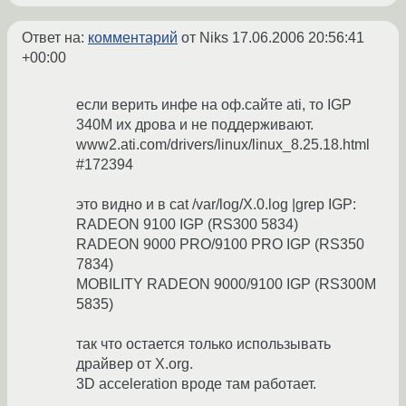
Ответ на:
комментарий
от Niks
17.06.2006 20:56:41
+00:00
если верить инфе на оф.сайте ati, то IGP
340M их дрова и не поддерживают.
www2.ati.com/drivers/linux/linux_8.25.18.html
#172394
это видно и в cat /var/log/X.0.log |grep IGP:
RADEON 9100 IGP (RS300 5834)
RADEON 9000 PRO/9100 PRO IGP (RS350
7834)
MOBILITY RADEON 9000/9100 IGP (RS300M
5835)
так что остается только использывать
драйвер от X.org.
3D acceleration вроде там работает.