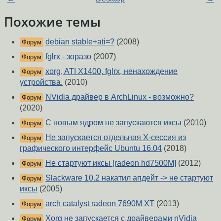
Похожие темы
debian stable+ati=?
(2008)
Форум
fglrx - зоразо
(2007)
Форум
xorg, ATI X1400, fglrx, ненахождение
Форум
устройства.
(2010)
NVidia драйвер в ArchLinux - возможно?
Форум
(2020)
С новым ядром не запускаются иксы
(2010)
Форум
Не запускается отдельная X-сессия из
Форум
графического интерфейс Ubuntu 16.04
(2018)
Не стартуют иксы [radeon hd7500M]
(2012)
Форум
Slackware 10.2 накатил апдейт -> не стартуют
Форум
иксы
(2005)
arch catalyst radeon 7690M XT
(2013)
Форум
Xorg не запускается с драйверами nVidia
Форум