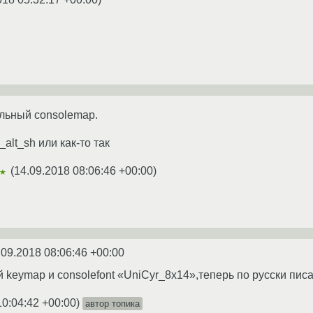
льный consolemap.
n_alt_sh или как-то так
(
14.09.2018 08:06:46 +00:00
)
★
.09.2018 08:06:46 +00:00
keymap и consolefont «UniCyr_8x14»,теперь по русски писа
10:04:42 +00:00
)
автор топика