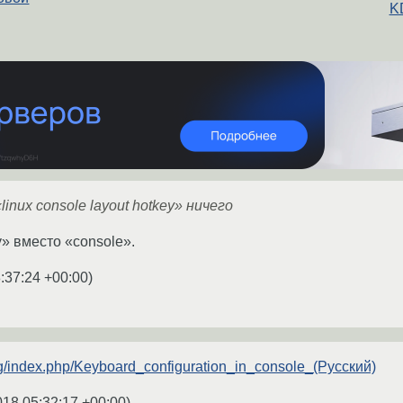
K
linux console layout hotkey» ничего
y» вместо «console».
:37:24 +00:00
)
.org/index.php/Keyboard_configuration_in_console_(Русский)
018 05:32:17 +00:00
)