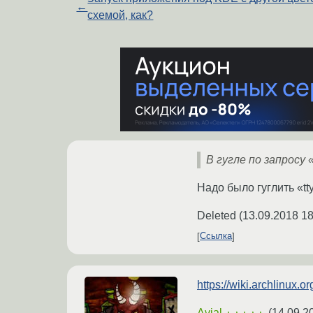
←
схемой, как?
В гугле по запросу «
Надо было гуглить «tt
Deleted
(
13.09.2018 18
Ссылка
https://wiki.archlinux
Avial
(
14.09.2