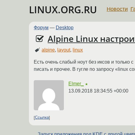
LINUX.ORG.RU
Новости
Г
Форум
—
Desktop
Alpine Linux настро
alpine
,
layout
,
linux
Есть очень слабый ноут без иксов и только 
писать и прочее. В гугле по запросу «linux c
Elmer_
★
13.09.2018 18:34:55 +00:00
Ссылка
Запуск приложения под KDE с другой цвет