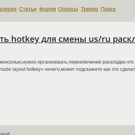
алерея
Статьи
Форум
Опросы
Трекер
Поиск
ить hotkey для смены us/ru рас
с консолью,нужно организовать переключение раскладки,что 
onsole layout hotkey» ничего,может подскажите как это сдела
овой