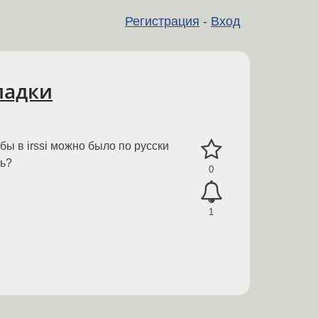
Регистрация
-
Вход
кладки
бы в irssi можно было по русски
ть?
0
1