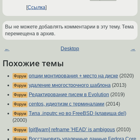
Ссылка
Вы не можете добавлять комментарии в эту тему. Тема
перемещена в архив.
←
Desktop
→
Похожие темы
опции монтирования + место на диске
(2020)
Форум
удаление многострочного шаблона
(2013)
Форум
Редактирование писем в Evolution
(2019)
Форум
centos, идиотизм с терминалами
(2014)
Форум
Типа .inputrc но во FreeBSD (клавиша del)
Форум
(2000)
[git][warn] refname 'HEAD' is ambigous
(2010)
Форум
Восстановить удаленные данные Fedora Core
Форум