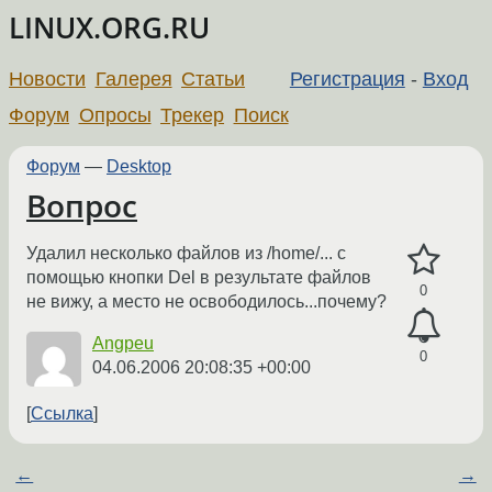
LINUX.ORG.RU
Новости
Галерея
Статьи
Регистрация
-
Вход
Форум
Опросы
Трекер
Поиск
Форум
—
Desktop
Вопрос
Удалил несколько файлов из /home/... с
помощью кнопки Del в результате файлов
0
не вижу, а место не освободилось...почему?
Angpeu
0
04.06.2006 20:08:35 +00:00
Ссылка
←
→