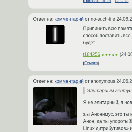
Показать ответ
Ссылка
Ответ на:
комментарий
от no-such-file
24.06.
Припинить всю память
способ поставить все 
будет.
t184256
(
24.0
★★★★★
Ссылка
Ответ на:
комментарий
от anonymous
24.06.
Элитарным генту
Я не элитарный, я нов
з.ы Анонимус, это ты
Анон, да ты упоротый
Linux дитрибутивов» 