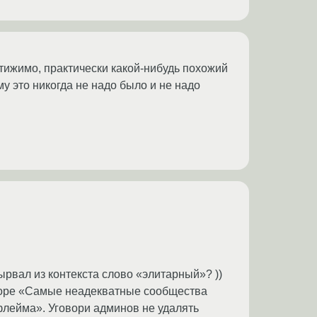
тижимо, практически какой-нибудь похожий
му это никогда не надо было и не надо
ырвал из контекста слово «элитарный»? ))
а лоре «Самые неадекватные сообщества
флейма». Уговори админов не удалять