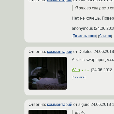
Я этого как раз и хо
Нет, не хочешь. Пове
anonymous
(
24.06.201
Показать ответ
Ссылка
Ответ на:
комментарий
от Deleted
24.06.2018
А как в swap процесс
With
(
24.06.2018 
★☆☆
Ссылка
Ответ на:
комментарий
от sigurd
24.06.2018 1
tmpfs