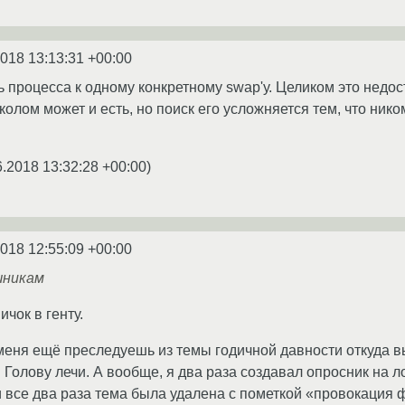
2018 13:13:31 +00:00
 процесса к одному конкретному swap'у. Целиком это недос
колом может и есть, но поиск его усложняется тем, что нико
6.2018 13:32:28 +00:00
)
2018 12:55:09 +00:00
шникам
ичок в генту.
 меня ещё преследуешь из темы годичной давности откуда в
! Голову лечи. А вообще, я два раза создавал опросник н
и все два раза тема была удалена с пометкой «провокация 