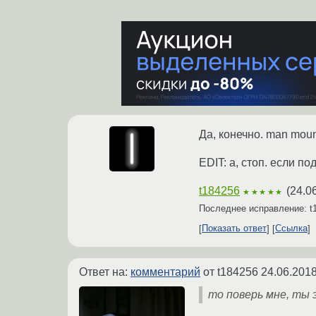
Да, конечно. man moun
EDIT: а, стоп. если п
t184256
(
24.0
★★★★★
Последнее исправление: t
Показать ответ
Ссылка
Ответ на:
комментарий
от t184256
24.06.2018
то поверь мне, ты 