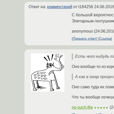
Ответ на:
комментарий
от t184256
24.06.2018
С большой вероятност
Элитарным гентушника
anonymous
(
24.06.201
Показать ответ
Ссылка
Есть чего нибудь т
Оно вообще-то из коро
А как в swap проц
Оно само туда их поме
Что ты вообще хочеш
no-such-file
(
2
★★★★★