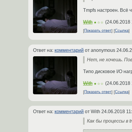
Tmpfs настроен. Всё ч
With
(
24.06.2018 
★☆☆
Показать ответ
Ссылка
Ответ на:
комментарий
от anonymous
24.06.
Нет, не хочешь. По
Типо дисковое I/O наг
With
(
24.06.2018 
★☆☆
Показать ответ
Ссылка
Ответ на:
комментарий
от With
24.06.2018 11
Как бы процессы в 