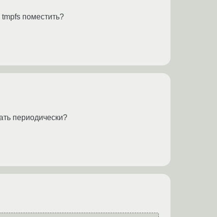
 tmpfs поместить?
вать периодически?