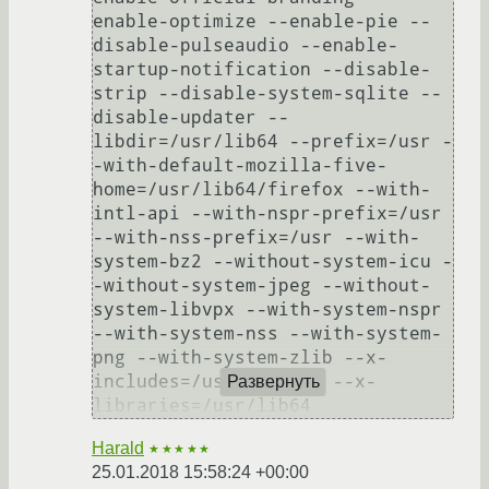
enable-optimize --enable-pie --
disable-pulseaudio --enable-
startup-notification --disable-
strip --disable-system-sqlite --
disable-updater --
libdir=/usr/lib64 --prefix=/usr -
-with-default-mozilla-five-
home=/usr/lib64/firefox --with-
intl-api --with-nspr-prefix=/usr 
--with-nss-prefix=/usr --with-
system-bz2 --without-system-icu -
-without-system-jpeg --without-
system-libvpx --with-system-nspr 
--with-system-nss --with-system-
png --with-system-zlib --x-
includes=/usr/include --x-
Развернуть
Harald
★★★★★
25.01.2018 15:58:24 +00:00