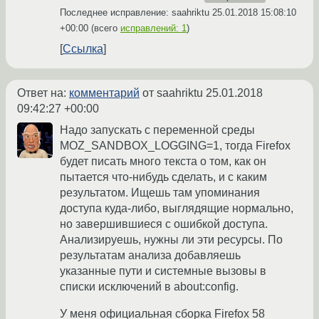
Последнее исправление: saahriktu
25.01.2018 15:08:10
+00:00
(всего
исправлений: 1
)
Ссылка
Ответ на:
комментарий
от saahriktu
25.01.2018
09:42:27 +00:00
Надо запускать с переменной среды
MOZ_SANDBOX_LOGGING=1, тогда Firefox
будет писать много текста о том, как он
пытается что-нибудь сделать, и с каким
результатом. Ищешь там упоминания
доступа куда-либо, выглядящие нормально,
но завершившиеся с ошибкой доступа.
Анализируешь, нужны ли эти ресурсы. По
результатам анализа добавляешь
указанные пути и системные вызовы в
списки исключений в about:config.
У меня официальная сборка Firefox 58