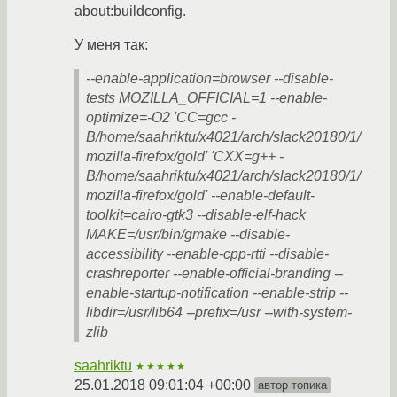
about:buildconfig.
У меня так:
--enable-application=browser --disable-
tests MOZILLA_OFFICIAL=1 --enable-
optimize=-O2 'CC=gcc -
B/home/saahriktu/x4021/arch/slack20180/1/
mozilla-firefox/gold' 'CXX=g++ -
B/home/saahriktu/x4021/arch/slack20180/1/
mozilla-firefox/gold' --enable-default-
toolkit=cairo-gtk3 --disable-elf-hack
MAKE=/usr/bin/gmake --disable-
accessibility --enable-cpp-rtti --disable-
crashreporter --enable-official-branding --
enable-startup-notification --enable-strip --
libdir=/usr/lib64 --prefix=/usr --with-system-
zlib
saahriktu
★★★★★
25.01.2018 09:01:04 +00:00
автор топика