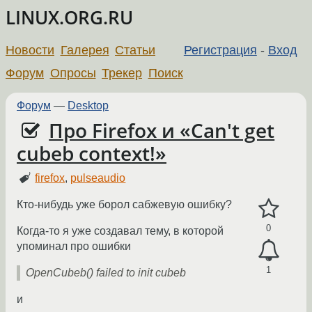
LINUX.ORG.RU
Новости
Галерея
Статьи
Регистрация
-
Вход
Форум
Опросы
Трекер
Поиск
Форум
—
Desktop
Про Firefox и «Can't get
cubeb context!»
firefox
,
pulseaudio
Кто-нибудь уже борол сабжевую ошибку?
0
Когда-то я уже создавал тему, в которой
упоминал про ошибки
1
OpenCubeb() failed to init cubeb
и