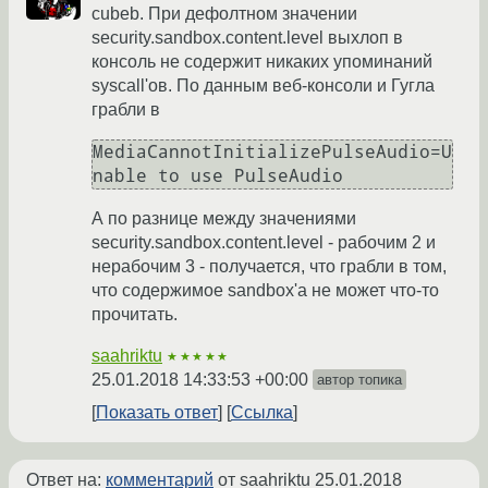
cubeb. При дефолтном значении
security.sandbox.content.level выхлоп в
консоль не содержит никаких упоминаний
syscall'ов. По данным веб-консоли и Гугла
грабли в
MediaCannotInitializePulseAudio=U
nable to use PulseAudio
А по разнице между значениями
security.sandbox.content.level - рабочим 2 и
нерабочим 3 - получается, что грабли в том,
что содержимое sandbox'а не может что-то
прочитать.
saahriktu
★★★★★
25.01.2018 14:33:53 +00:00
автор топика
Показать ответ
Ссылка
Ответ на:
комментарий
от saahriktu
25.01.2018