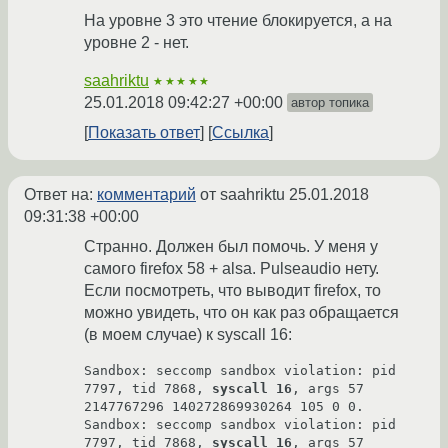
На уровне 3 это чтение блокируется, а на
уровне 2 - нет.
saahriktu
★★★★★
25.01.2018 09:42:27 +00:00
автор топика
Показать ответ
Ссылка
Ответ на:
комментарий
от saahriktu
25.01.2018
09:31:38 +00:00
Странно. Должен был помочь. У меня у
самого firefox 58 + alsa. Pulseaudio нету.
Если посмотреть, что выводит firefox, то
можно увидеть, что он как раз обращается
(в моем случае) к syscall 16:
Sandbox: seccomp sandbox violation: pid 
7797, tid 7868, 
syscall 16
, args 57 
2147767296 140272869930264 105 0 0.

Sandbox: seccomp sandbox violation: pid 
7797, tid 7868, 
syscall 16
, args 57 