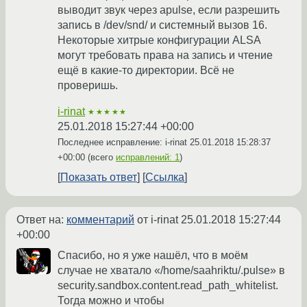
выводит звук через apulse, если разрешить
запись в /dev/snd/ и системный вызов 16.
Некоторые хитрые конфигурации ALSA
могут требовать права на запись и чтение
ещё в какие-то директории. Всё не
проверишь.
i-rinat
★★★★★
25.01.2018 15:27:44 +00:00
Последнее исправление: i-rinat
25.01.2018 15:28:37
+00:00
(всего
исправлений: 1
)
Показать ответ
Ссылка
Ответ на:
комментарий
от i-rinat
25.01.2018 15:27:44
+00:00
Спасибо, но я уже нашёл, что в моём
случае не хватало «/home/saahriktu/.pulse» в
security.sandbox.content.read_path_whitelist.
Тогда можно и чтобы