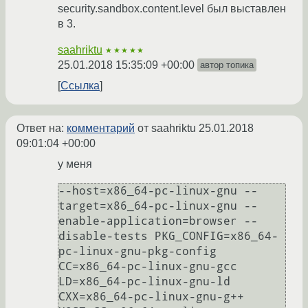
security.sandbox.content.level был выставлен
в 3.
saahriktu
★★★★★
25.01.2018 15:35:09 +00:00
автор топика
Ссылка
Ответ на:
комментарий
от saahriktu
25.01.2018
09:01:04 +00:00
у меня
--host=x86_64-pc-linux-gnu --
target=x86_64-pc-linux-gnu --
enable-application=browser --
disable-tests PKG_CONFIG=x86_64-
pc-linux-gnu-pkg-config 
CC=x86_64-pc-linux-gnu-gcc 
LD=x86_64-pc-linux-gnu-ld 
CXX=x86_64-pc-linux-gnu-g++ 