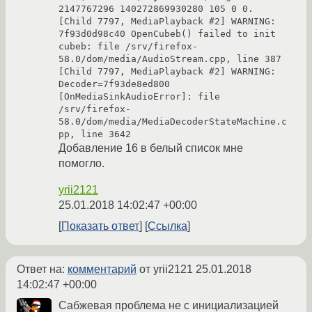
2147767296 140272869930280 105 0 0.

[Child 7797, MediaPlayback #2] WARNING: 
7f93d0d98c40 OpenCubeb() failed to init 
cubeb: file /srv/firefox-
58.0/dom/media/AudioStream.cpp, line 387

[Child 7797, MediaPlayback #2] WARNING: 
Decoder=7f93de8ed800 
[OnMediaSinkAudioError]: file 
/srv/firefox-
58.0/dom/media/MediaDecoderStateMachine.c
pp, line 3642
Добавление 16 в белый список мне
помогло.
yrii2121
25.01.2018 14:02:47 +00:00
Показать ответ
Ссылка
Ответ на:
комментарий
от yrii2121
25.01.2018
14:02:47 +00:00
Сабжевая проблема не с инициализацией