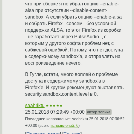
что при сборке я не убрал опцию --enable-
alsa при отсутствии --disable-content-
sandbox. А если убрать опцию --enable-alsa
и собрать Firefox _совсем_ без условной
поддержки ALSA, то этот Firefox из коробки
_не заработает через PulseAudio_, с
которым у другого софта проблем нет, с
сабжевой ошибкой. Потому, что нет доступа
к содержимому sandbox'а, и отправлять на
воспроизведение нечего.
В Гугле, кстати, много воплей о проблеме
доступа к содержимому sandbox'а в
Firefox'е. И кругом рекомендуют выставлять
security.sandbox.content.level в 0.
saahriktu
★★★★★
25.01.2018 07:29:49 +00:00
автор топика
Последнее исправление: saahriktu
25.01.2018 07:36:52
+00:00
(всего
исправлений: 6
)