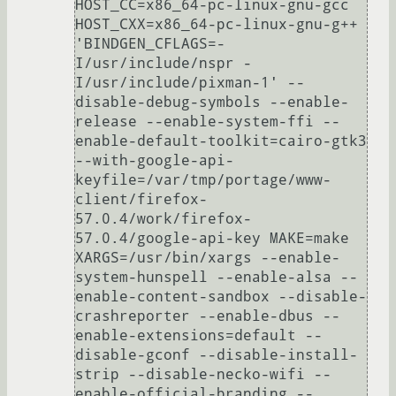
HOST_CC=x86_64-pc-linux-gnu-gcc 
HOST_CXX=x86_64-pc-linux-gnu-g++ 
'BINDGEN_CFLAGS=-
I/usr/include/nspr -
I/usr/include/pixman-1' --
disable-debug-symbols --enable-
release --enable-system-ffi --
enable-default-toolkit=cairo-gtk3 
--with-google-api-
keyfile=/var/tmp/portage/www-
client/firefox-
57.0.4/work/firefox-
57.0.4/google-api-key MAKE=make 
XARGS=/usr/bin/xargs --enable-
system-hunspell --enable-alsa --
enable-content-sandbox --disable-
crashreporter --enable-dbus --
enable-extensions=default --
disable-gconf --disable-install-
strip --disable-necko-wifi --
enable-official-branding --