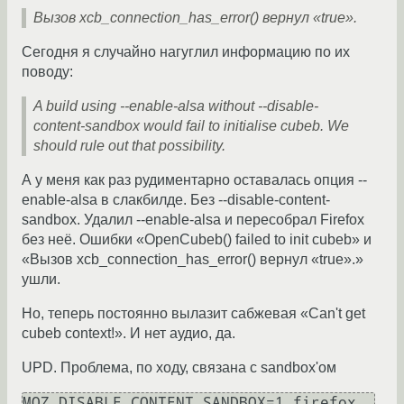
Вызов xcb_connection_has_error() вернул «true».
Сегодня я случайно нагуглил информацию по их
поводу:
A build using --enable-alsa without --disable-
content-sandbox would fail to initialise cubeb. We
should rule out that possibility.
А у меня как раз рудиментарно оставалась опция --
enable-alsa в слакбилде. Без --disable-content-
sandbox. Удалил --enable-alsa и пересобрал Firefox
без неё. Ошибки «OpenCubeb() failed to init cubeb» и
«Вызов xcb_connection_has_error() вернул «true».»
ушли.
Но, теперь постоянно вылазит сабжевая «Can't get
cubeb context!». И нет аудио, да.
UPD. Проблема, по ходу, связана с sandbox'ом
MOZ_DISABLE_CONTENT_SANDBOX=1 firefox