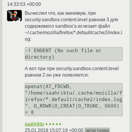
14:33:53 +00:00
Вычислил что, как минимум, при
security.sandbox.content.level равном 3 для
содержимого sandbox'а исчезает файл
~/.cache/mozilla/firefox/*.default/cache2/index.l
og:
-1 ENOENT (No such file or 
directory)
А вот при при security.sandbox.content.level
равном 2 он уже появляется:
openat(AT_FDCWD, 
"/home/saahriktu/.cache/mozilla/f
irefox/*.default/cache2/index.log
", O_RDWR|O_CREAT|O_TRUNC, 0600) 
= 8
saahriktu
★★★★★
25.01.2018 15:07:19 +00:00
автор топика