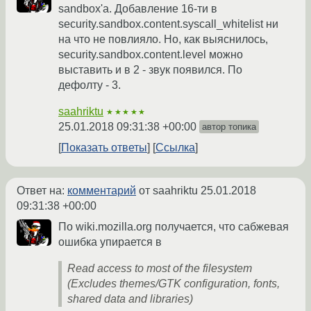
sandbox'а. Добавление 16-ти в
security.sandbox.content.syscall_whitelist ни
на что не повлияло. Но, как выяснилось,
security.sandbox.content.level можно
выставить и в 2 - звук появился. По
дефолту - 3.
saahriktu
★★★★★
25.01.2018 09:31:38 +00:00
автор топика
Показать ответы
Ссылка
Ответ на:
комментарий
от saahriktu
25.01.2018
09:31:38 +00:00
По wiki.mozilla.org получается, что сабжевая
ошибка упирается в
Read access to most of the filesystem
(Excludes themes/GTK configuration, fonts,
shared data and libraries)