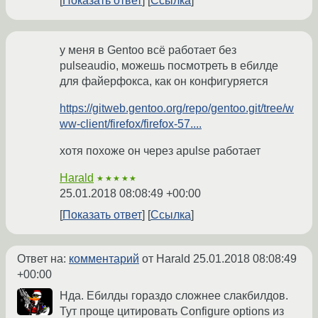
Показать ответ
Ссылка
у меня в Gentoo всё работает без
pulseaudio, можешь посмотреть в ебилде
для файерфокса, как он конфигуряется
https://gitweb.gentoo.org/repo/gentoo.git/tree/w
ww-client/firefox/firefox-57....
хотя похоже он через apulse работает
Harald
★★★★★
25.01.2018 08:08:49 +00:00
Показать ответ
Ссылка
Ответ на:
комментарий
от Harald
25.01.2018 08:08:49
+00:00
Нда. Ебилды гораздо сложнее слакбилдов.
Тут проще цитировать Configure options из