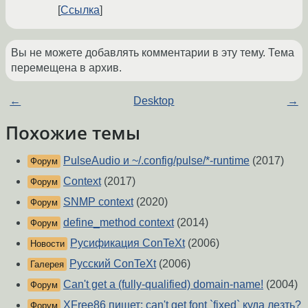
Ссылка
Вы не можете добавлять комментарии в эту тему. Тема
перемещена в архив.
←
Desktop
→
Похожие темы
PulseAudio и ~/.config/pulse/*-runtime
(2017)
Форум
Context
(2017)
Форум
SNMP context
(2020)
Форум
define_method context
(2014)
Форум
Русификация ConTeXt
(2006)
Новости
Русский ConTeXt
(2006)
Галерея
Can't get a (fully-qualified) domain-name!
(2004)
Форум
XFree86 пишет: can't get font `fixed` куда лезть?
Форум