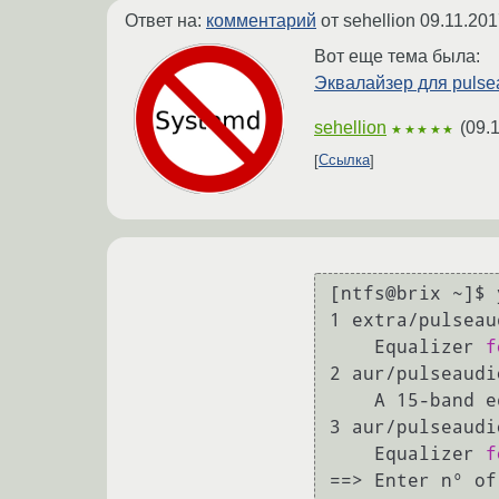
Ответ на:
комментарий
от sehellion
09.11.201
Вот еще тема была:
Эквалайзер для pulse
sehellion
(
09.
★★★★★
Ссылка
[ntfs@brix ~]$ 
1 extra/pulseau
    Equalizer 
f
2 aur/pulseaudi
    A 15-band
3 aur/pulseaudi
    Equalizer 
f
==> Enter n° of