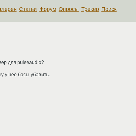
алерея
Статьи
Форум
Опросы
Трекер
Поиск
зер для pulseaudio?
чу у неё басы убавить.