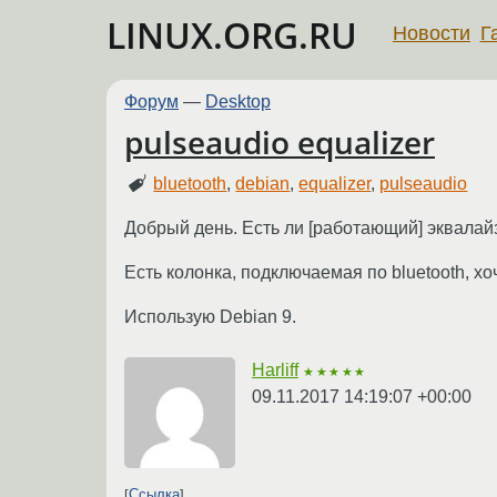
LINUX.ORG.RU
Новости
Г
Форум
—
Desktop
pulseaudio equalizer
bluetooth
,
debian
,
equalizer
,
pulseaudio
Добрый день. Есть ли [работающий] эквалай
Есть колонка, подключаемая по bluetooth, хо
Использую Debian 9.
Harliff
★★★★★
09.11.2017 14:19:07 +00:00
Ссылка