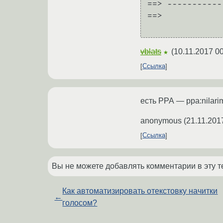
==> -----------
==> 

vblats
(
10.11.2017 00
★
Ссылка
есть PPA — ppa:nilari
anonymous
(
21.11.201
Ссылка
Вы не можете добавлять комментарии в эту т
Как автоматизировать отекстовку начитки
←
голосом?