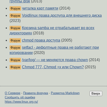
группы disk
(2013)
читалка карт памяти
(2014)
Форум
Voidlinux права доспупа для внешнего диска
Форум
(2023)
Корзина samba не отрабатывает во всех
Форум
директориях
(2018)
chmod права доступа
(2005)
Форум
setfacl - дефолтные права не работают при
Форум
копировании
(2020)
/var/log/ — не меняются права chown
(2014)
Форум
Chmod 777, Chmod +x или Chown?
(2015)
Форум
О Сервере
-
Правила форума
-
Разметка Markdown
Вверх
Сообщить об ошибке
https://www.linux.org.ru/