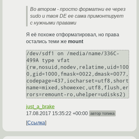
Во втором - просто форматни ее через
sudo и твоя DE ее сама примонтирует
с нужными правами
Я её похоже отформатировал, но права
остались теми же
mount
/dev/sdf1 on /media/name/336C-
499A type vfat 
(rw,nosuid,nodev,relatime,uid=100
0,gid=1000,fmask=0022,dmask=0077,
codepage=437,iocharset=utf8,short
name=mixed,showexec,utf8,flush,er
just_a_brake
17.08.2017 15:35:22 +00:00
автор топика
Ссылка