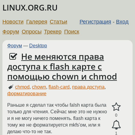
LINUX.ORG.RU
Новости
Галерея
Статьи
Регистрация
-
Вход
Форум
Опросы
Трекер
Поиск
Форум
—
Desktop
Не меняются права
доступа к flash карте с
помощью chown и chmod
chmod
,
chown
,
flash-card
,
права доступа
,
форматирование
Раньше я сделал так чтобы falsh карта была
только для чтения. Сейчас мне это не нужно
0
и я не могу ничего поменять. flash карта к
тому же не форматируется mkfs'ом, или я
делаю что-то не так.
1