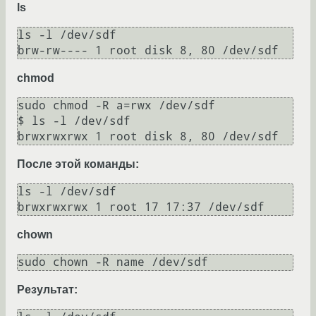
ls
ls -l /dev/sdf

chmod
sudo chmod -R a=rwx /dev/sdf

$ ls -l /dev/sdf

После этой команды:
ls -l /dev/sdf

chown
Результат: