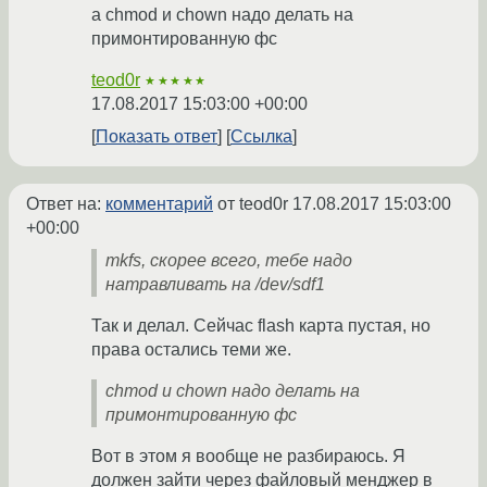
а chmod и chown надо делать на
примонтированную фс
teod0r
★★★★★
17.08.2017 15:03:00 +00:00
Показать ответ
Ссылка
Ответ на:
комментарий
от teod0r
17.08.2017 15:03:00
+00:00
mkfs, скорее всего, тебе надо
натравливать на /dev/sdf1
Так и делал. Сейчас flash карта пустая, но
права остались теми же.
chmod и chown надо делать на
примонтированную фс
Вот в этом я вообще не разбираюсь. Я
должен зайти через файловый менджер в