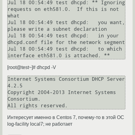
Jul 18 00:54:49 test dhcpd: ** Ignoring 
requests on eth581.0.  If this is not 
what

Jul 18 00:54:49 test dhcpd:   you want, 
please write a subnet declaration

Jul 18 00:54:49 test dhcpd:   in your 
dhcpd.conf file for the network segment

Jul 18 00:54:49 test dhcpd:   to which 
[root@test~]# dhcpd -V
Internet Systems Consortium DHCP Server 
4.2.5

Copyright 2004-2013 Internet Systems 
Consortium.

Интересует именно в Centos 7, почему-то в этой ОС
log-facility local7; не работает