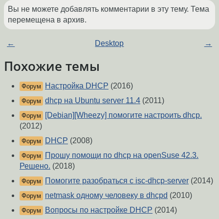
Вы не можете добавлять комментарии в эту тему. Тема
перемещена в архив.
←
Desktop
→
Похожие темы
Настройка DHCP
(2016)
Форум
dhcp на Ubuntu server 11.4
(2011)
Форум
[Debian][Wheezy] помогите настроить dhcp.
Форум
(2012)
DHCP
(2008)
Форум
Прошу помощи по dhcp на openSuse 42.3.
Форум
Решено.
(2018)
Помогите разобраться с isc-dhcp-server
(2014)
Форум
netmask одному человеку в dhcpd
(2010)
Форум
Вопросы по настройке DHCP
(2014)
Форум