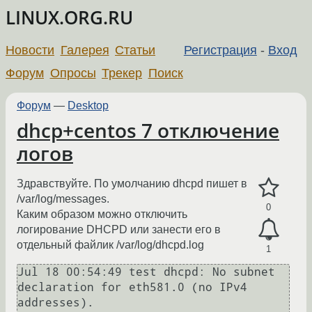
LINUX.ORG.RU
Новости
Галерея
Статьи
Регистрация
-
Вход
Форум
Опросы
Трекер
Поиск
Форум
—
Desktop
dhcp+centos 7 отключение
логов
Здравствуйте. По умолчанию dhcpd пишет в
/var/log/messages.
0
Каким образом можно отключить
логирование DHCPD или занести его в
отдельный файлик /var/log/dhcpd.log
1
Jul 18 00:54:49 test dhcpd: No subnet 
declaration for eth581.0 (no IPv4 
addresses).
