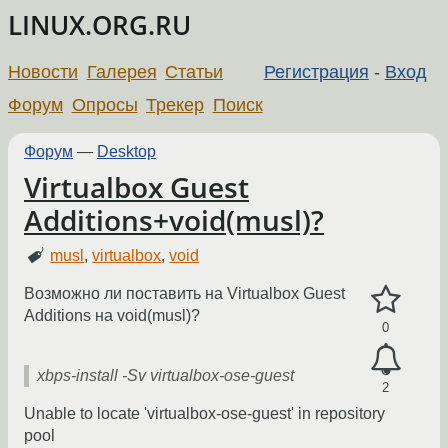
LINUX.ORG.RU
Новости
Галерея
Статьи
Регистрация
-
Вход
Форум
Опросы
Трекер
Поиск
Форум
—
Desktop
Virtualbox Guest
Additions+void(musl)?
musl
,
virtualbox
,
void
Возможно ли поставить на Virtualbox Guest
Additions на void(musl)?
0
xbps-install -Sv virtualbox-ose-guest
2
Unable to locate 'virtualbox-ose-guest' in repository
pool