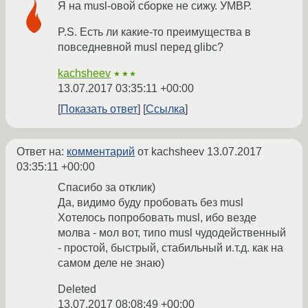
Я на musl-овой сборке не сижу. УМВР.
P.S. Есть ли какие-то преимущества в
повседневной musl перед glibc?
kachsheev
★★★
13.07.2017 03:35:11 +00:00
Показать ответ
Ссылка
Ответ на:
комментарий
от kachsheev
13.07.2017
03:35:11 +00:00
Спасибо за отклик)
Да, видимо буду пробовать без musl
Хотелось попробовать musl, ибо везде
молва - мол вот, типо musl чудодейственный
- простой, быстрый, стабильный и.т.д. как на
самом деле не знаю)
Deleted
13.07.2017 08:08:49 +00:00