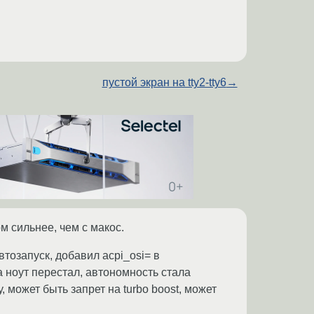
пустой экран на tty2-tty6
→
ом сильнее, чем с макос.
тозапуск, добавил acpi_osi= в
 ноут перестал, автономность стала
 может быть запрет на turbo boost, может