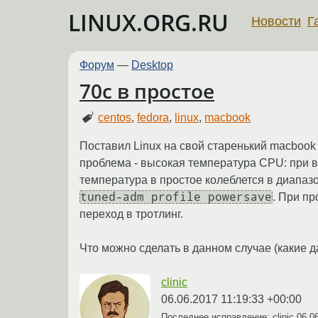
LINUX.ORG.RU
Новости
Г
Форум
—
Desktop
70с в простое
centos
,
fedora
,
linux
,
macbook
Поставил Linux на свой старенький macbook 
проблема - высокая температура CPU: при вк
температура в простое колеблется в диапазо
tuned-adm profile powersave
. При пр
переход в тротлинг.
Что можно сделать в данном случае (какие 
clinic
06.06.2017 11:19:33 +00:00
Последнее исправление: clinic
06.0