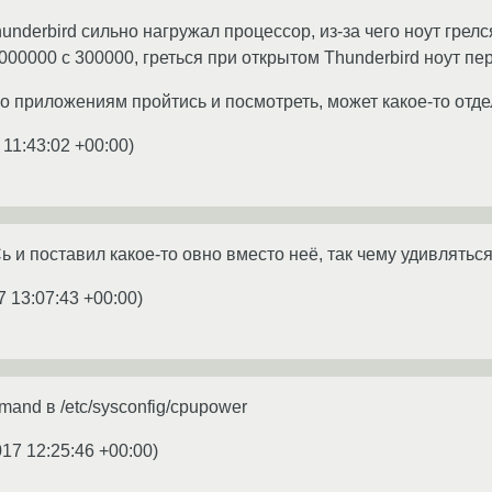
underbird сильно нагружал процессор, из-за чего ноут грел
30000000 с 300000, греться при открытом Thunderbird ноут пе
о приложениям пройтись и посмотреть, может какое-то отдел
 11:43:02 +00:00
)
 и поставил какое-то овно вместо неё, так чему удивлятьс
7 13:07:43 +00:00
)
and в /etc/sysconfig/cpupower
017 12:25:46 +00:00
)