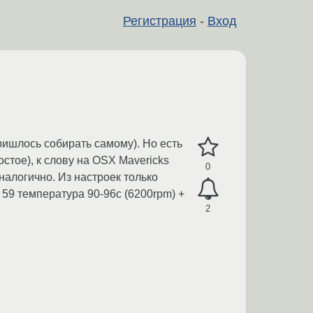
Регистрация
-
Вход
пришлось собирать самому). Но есть
стое), к слову на OSX Mavericks
0
налогично. Из настроек только
 59 температура 90-96с (6200rpm) +
2