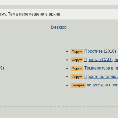
ему. Тема перемещена в архив.
Desktop
Простите
(2010)
Форум
Простая CAD для
Форум
9)
Температура в п
Форум
Просто оставлю 
Форум
линукс для про
Галерея