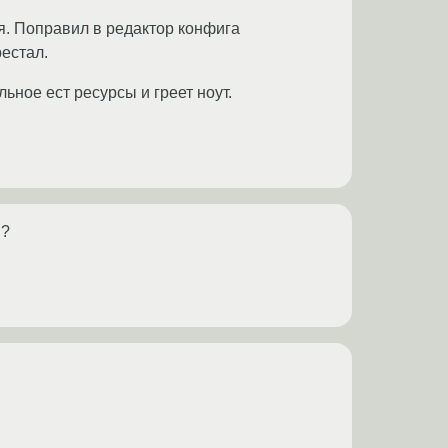
ся. Поправил в редактор конфига
рестал.
ьное ест ресурсы и греет ноут.
я?