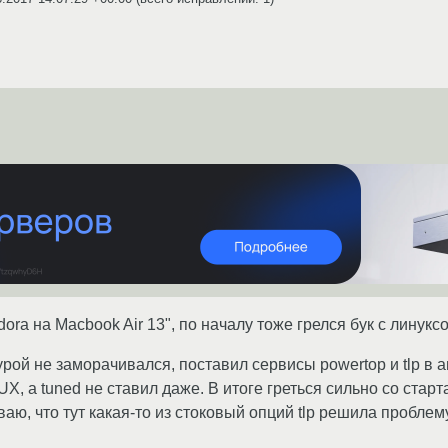
ora на Macbook Air 13", по началу тоже грелся бук с линукс
ой не заморачивался, поставил сервисы powertop и tlp в ав
а tuned не ставил даже. В итоге греться сильно со старта
ю, что тут какая-то из стоковый опций tlp решила проблему,