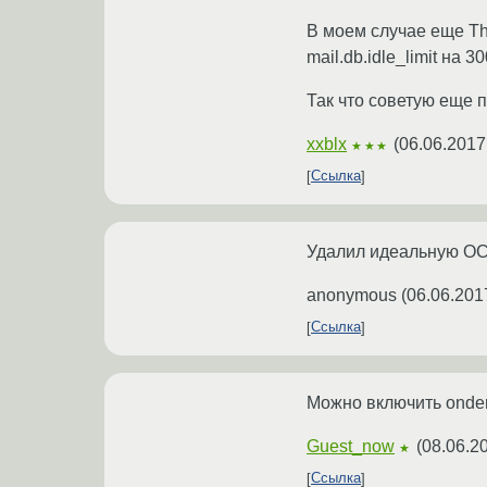
В моем случае еще Th
mail.db.idle_limit на 
Так что советую еще п
xxblx
(
06.06.2017
★★★
Ссылка
Удалил идеальную ОСь
anonymous
(
06.06.201
Ссылка
Можно включить ondem
Guest_now
(
08.06.2
★
Ссылка