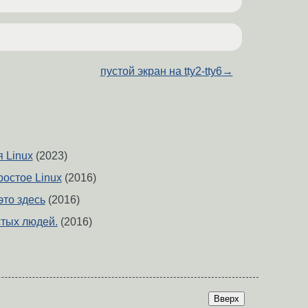
пустой экран на tty2-tty6
→
 Linux
(2023)
ростое Linux
(2016)
это здесь
(2016)
стых людей.
(2016)
Вверх