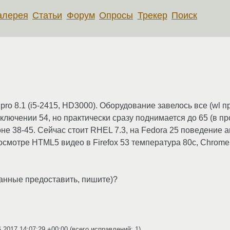
алерея
Статьи
Форум
Опросы
Трекер
Поиск
pro 8.1 (i5-2415, HD3000). Оборудование завелось все (wl 
лючении 54, но практически сразу поднимается до 65 (в про
не 38-45. Сейчас стоит RHEL 7.3, на Fedora 25 поведение а
осмотре HTML5 видео в Firefox 53 температура 80c, Chrome
данные предоставить, пишите)?
6.2017 14:07:29 +00:00
(всего исправлений: 1)