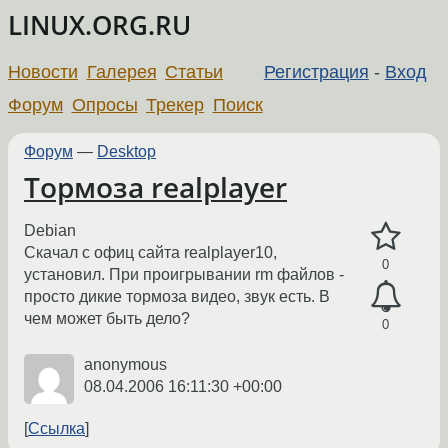
LINUX.ORG.RU
Новости
Галерея
Статьи
Регистрация
-
Вход
Форум
Опросы
Трекер
Поиск
Форум
—
Desktop
Тормоза realplayer
Debian
Скачал с офиц сайта realplayer10,
0
установил. При проигрывании rm файлов -
просто дикие тормоза видео, звук есть. В
чем может быть дело?
0
anonymous
08.04.2006 16:11:30 +00:00
Ссылка