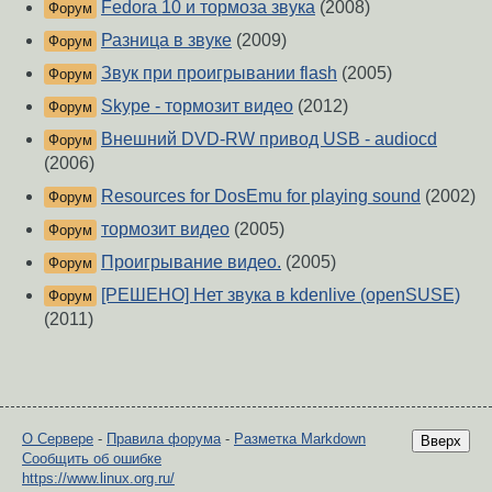
Fedora 10 и тормоза звука
(2008)
Форум
Разница в звуке
(2009)
Форум
Звук при проигрывании flash
(2005)
Форум
Skype - тормозит видео
(2012)
Форум
Внешний DVD-RW привод USB - audiocd
Форум
(2006)
Resources for DosEmu for playing sound
(2002)
Форум
тормозит видео
(2005)
Форум
Проигрывание видео.
(2005)
Форум
[РЕШЕНО] Нет звука в kdenlive (openSUSE)
Форум
(2011)
О Сервере
-
Правила форума
-
Разметка Markdown
Вверх
Сообщить об ошибке
https://www.linux.org.ru/