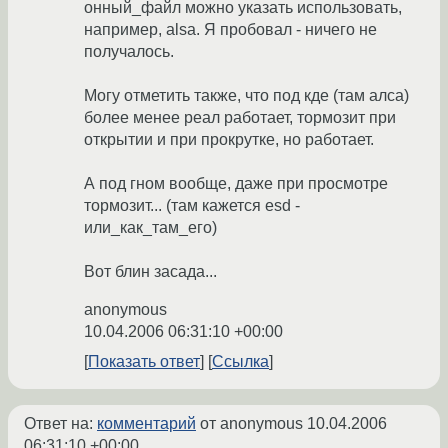
онный_файл можно указать использовать,
например, alsa. Я пробовал - ничего не
получалось.
Могу отметить также, что под кде (там алса)
более менее реал работает, тормозит при
открытии и при прокрутке, но работает.
А под гном вообще, даже при просмотре
тормозит... (там кажется esd -
или_как_там_его)
Вот блин засада...
anonymous
10.04.2006 06:31:10 +00:00
Показать ответ
Ссылка
Ответ на:
комментарий
от anonymous
10.04.2006
06:31:10 +00:00