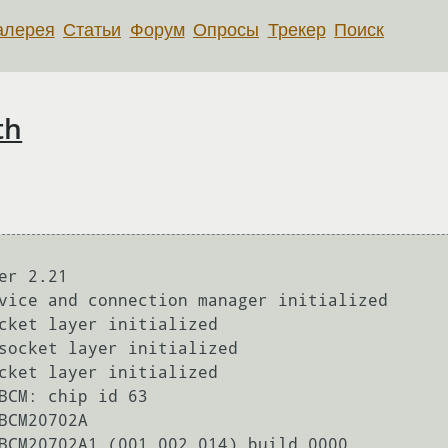
алерея
Статьи
Форум
Опросы
Трекер
Поиск
th
r 2.21

vice and connection manager initialized

cket layer initialized

socket layer initialized

cket layer initialized

BCM: chip id 63

BCM20702A

BCM20702A1 (001.002.014) build 0000
