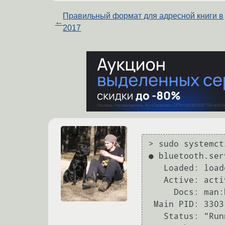
Правильный формат для адресной книги в
←
2017
> sudo systemct
● bluetooth.ser
   Loaded: loaded (/lib/systemd/system/bluetooth.service; enabled; vendor preset: enabled)

   Active: active (running) since Сб 2017-04-29 00:36:47 MSK; 9min ago

     Docs: man:bluetoothd(8)

 Main PID: 3303 (bluetoothd)

   Status: "Running"
