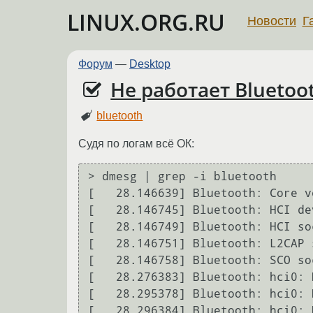
LINUX.ORG.RU
Новости
Г
Форум
—
Desktop
Не работает Bluetoo
bluetooth
Судя по логам всё ОК:
> dmesg | grep -i bluetooth

[   28.146639] Bluetooth: Core ve
[   28.146745] Bluetooth: HCI de
[   28.146749] Bluetooth: HCI so
[   28.146751] Bluetooth: L2CAP 
[   28.146758] Bluetooth: SCO so
[   28.276383] Bluetooth: hci0: 
[   28.295378] Bluetooth: hci0: 
[   28.296384] Bluetooth: hci0: 