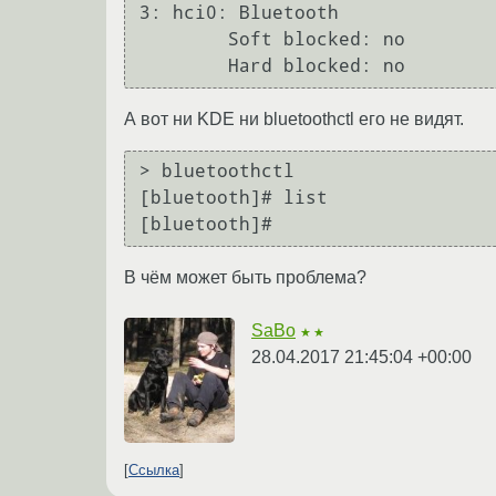
3: hci0: Bluetooth

        Soft blocked: no

А вот ни KDE ни bluetoothctl его не видят.
> bluetoothctl             

[bluetooth]# list

В чём может быть проблема?
SaBo
★★
28.04.2017 21:45:04 +00:00
Ссылка