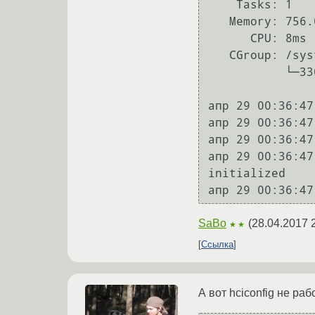
    Tasks: 1

   Memory: 756.0K

      CPU: 8ms

   CGroup: /system.slice/bluetooth.service

           └─3303 /usr/lib/bluetooth/bluetoothd

апр 29 00:36:47
апр 29 00:36:47
апр 29 00:36:47
апр 29 00:36:47
initialized

SaBo
(
28.04.2017 
★★
Ссылка
А вот hciconfig не раб