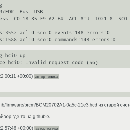
g        

R/EDR  Bus: USB

g hci0 up

22:00:11 +00:00
)
автор топика
lib/firmware/brcm/BCM20702A1-0a5c-21e3.hcd из старой сист
йвер где-то на github'е.
22:57:46 +00:00
)
автор топика