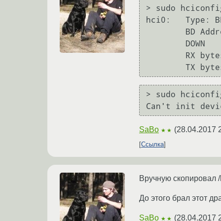
> sudo hciconfi
hci0:   Type: B
        BD Address: C0:18:85:F9:A2:F4  ACL MTU: 1021:8  SCO MTU: 64:1

        DOWN 

        RX bytes:3552 acl:0 sco:0 events:148 errors:0

> sudo hciconfi
SaBo
(
28.04.2017 
★★
Ссылка
Вручную скопировал /
До этого брал этот дра
SaBo
(
28.04.2017 
★★