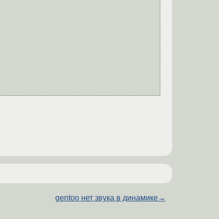
gentoo нет звука в динамике
→