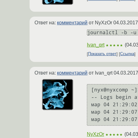
Ответ на:
комментарий
от NyXzOr
04.03.2017
journalctl -b -u
Ivan_qrt
(
04.0
★★★★★
Показать ответ
Ссылка
Ответ на:
комментарий
от Ivan_qrt
04.03.2017
[nyx@nyxcomp ~]
-- Logs begin a
мар 04 21:29:02
мар 04 21:29:07
NyXzOr
(
04.03
★★★★★