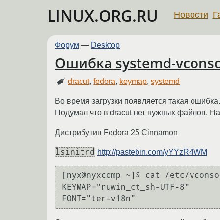
LINUX.ORG.RU
Новости
Г
Форум
—
Desktop
Ошибка systemd-vconso
dracut
,
fedora
,
keymap
,
systemd
Во время загрузки появляется такая ошибка
Подумал что в dracut нет нужных файлов. Нач
Дистрибутив Fedora 25 Cinnamon
lsinitrd
http://pastebin.com/yYYzR4WM
[nyx@nyxcomp ~]$ cat /etc/vconsol
KEYMAP="ruwin_ct_sh-UTF-8"

FONT="ter-v18n"