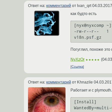
Ответ на:
комментарий
от Ivan_qrt
04.03.2017
как будто есть
[nyx@nyxcomp ~]
-rw-r--r--   1 
v18n.psf.gz
Погуглил, похоже это
NyXzOr
(
04.03
★★★★★
Ссылка
Ответ на:
комментарий
от Khnazile
04.03.201
Работает и с plymouth
[Install]

WantedBy=multi-