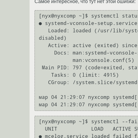
Самое интересное, что тут нет этой ошибки:
[nyx@nyxcomp ~]$ systemctl statu
● systemd-vconsole-setup.service
   Loaded: loaded (/usr/lib/systemd/system/systemd-vconsole-setup.service; static; vendor preset: 
disabled)

   Active: active (exited) since Сб 2017-03-04 21:29:07 +07; 6h left

     Docs: man:systemd-vconsole-setup.service(8)

           man:vconsole.conf(5)

 Main PID: 797 (code=exited, status=0/SUCCESS)

    Tasks: 0 (limit: 4915)

   CGroup: /system.slice/systemd-vconsole-setup.service

мар 04 21:29:07 nyxcomp systemd[
мар 04 21:29:07 nyxcomp systemd[
[nyx@nyxcomp ~]$ systemctl --fail
  UNIT           LOAD   ACTIVE SUB    DESCRIPTION

● mcelog.service loaded failed f