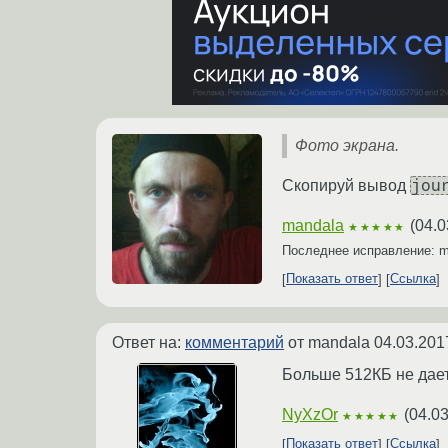
Фото экрана.
jou
Скопируй вывод
mandala
(
04.0
★★★★★
Последнее исправление: 
Показать ответ
Ссылка
Ответ на:
комментарий
от mandala
04.03.201
Больше 512КБ не дает
NyXzOr
(
04.03
★★★★★
Показать ответ
Ссылка