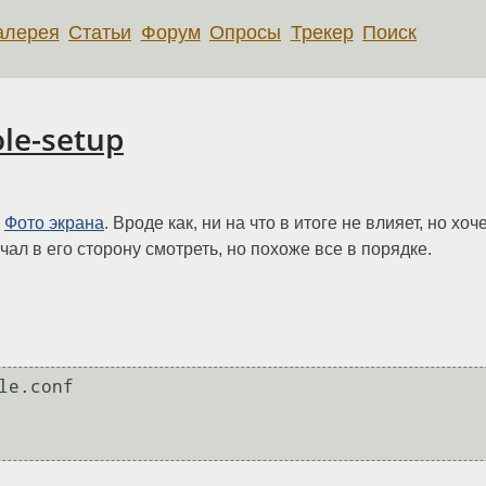
алерея
Статьи
Форум
Опросы
Трекер
Поиск
le-setup
.
Фото экрана
. Вроде как, ни на что в итоге не влияет, но хо
ал в его сторону смотреть, но похоже все в порядке.
e.conf 
