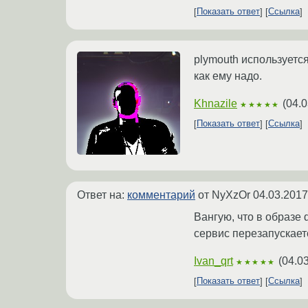
Показать ответ
Ссылка
plymouth используется
как ему надо.
Khnazile
(
04.0
★★★★★
Показать ответ
Ссылка
Ответ на:
комментарий
от NyXzOr
04.03.2017
Вангую, что в образе
сервис перезапускаетс
Ivan_qrt
(
04.0
★★★★★
Показать ответ
Ссылка