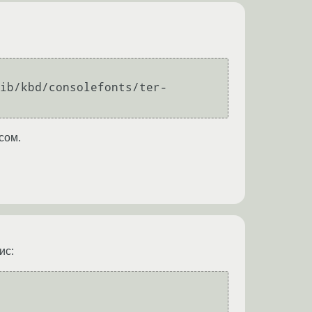
ib/kbd/consolefonts/ter-
сом.
ис: