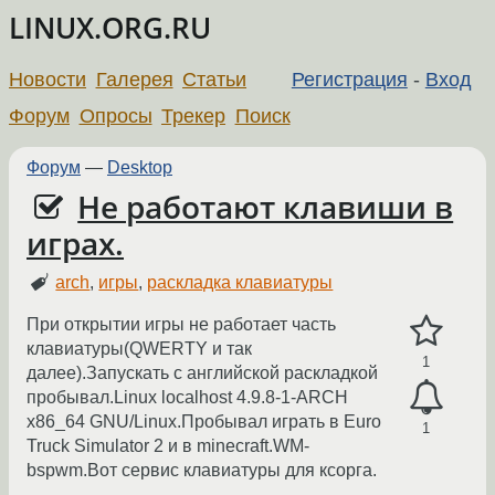
LINUX.ORG.RU
Новости
Галерея
Статьи
Регистрация
-
Вход
Форум
Опросы
Трекер
Поиск
Форум
—
Desktop
Не работают клавиши в
играх.
arch
,
игры
,
раскладка клавиатуры
При открытии игры не работает часть
клавиатуры(QWERTY и так
1
далее).Запускать с английской раскладкой
пробывал.Linux localhost 4.9.8-1-ARCH
x86_64 GNU/Linux.Пробывал играть в Euro
1
Truck Simulator 2 и в minecraft.WM-
bspwm.Вот сервис клавиатуры для ксорга.