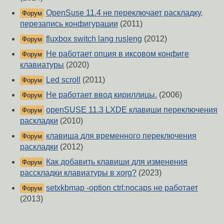
OpenSuse 11.4 не переключает раскладку,
Форум
перезапись конфигурации
(2011)
fluxbox switch lang rus|eng
(2012)
Форум
Не работает опция в иксовом конфиге
Форум
клавиатуры
(2020)
Led scroll
(2011)
Форум
Не работает ввод кириллицы.
(2006)
Форум
openSUSE 11.3 LXDE клавиши переключения
Форум
раскладки
(2010)
клавиша для временного переключения
Форум
раскладки
(2012)
Как добавить клавиши для изменения
Форум
расскладки клавиатуры в xorg?
(2023)
setxkbmap -option ctrl:nocaps не работает
Форум
(2013)