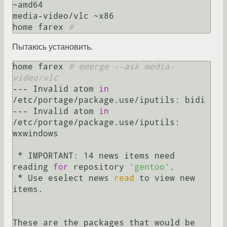
~amd64

media-video/vlc ~x86

home farex 
#
Пытаюсь установить.
home farex 
# emerge --ask media-
video/vlc
--- Invalid atom 
in
/etc/portage/package.use/iputils: bidi

--- Invalid atom 
in
/etc/portage/package.use/iputils: 
wxwindows

 * IMPORTANT: 14 news items need 
reading 
for
 repository 
'gentoo'
.

 * Use eselect news 
read
 to view new 
items.

These are the packages that would be 