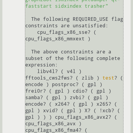
faststart sidxindex trasher"
  The following REQUIRED_USE flag 
constraints are unsatisfied:

    cpu_flags_x86_sse? ( 
cpu_flags_x86_mmxext )

  The above constraints are a 
subset of the following complete 
expression:

    libv4l? ( v4l ) 
fftools_cws2fws? ( zlib ) 
test
? ( 
encode ) postproc? ( gpl ) 
frei0r? ( gpl ) cdio? ( gpl ) 
samba? ( gpl ) zvbi? ( gpl ) 
encode? ( x264? ( gpl ) x265? ( 
gpl ) xvid? ( gpl ) X? ( !xcb? ( 
gpl ) ) ) cpu_flags_x86_avx2? ( 
cpu_flags_x86_avx ) 
cpu_flags_x86_fma4? ( 