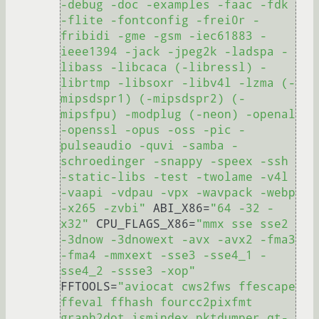
-debug -doc -examples -faac -fdk 
-flite -fontconfig -frei0r -
fribidi -gme -gsm -iec61883 -
ieee1394 -jack -jpeg2k -ladspa -
libass -libcaca (-libressl) -
librtmp -libsoxr -libv4l -lzma (-
mipsdspr1) (-mipsdspr2) (-
mipsfpu) -modplug (-neon) -openal 
-openssl -opus -oss -pic -
pulseaudio -quvi -samba -
schroedinger -snappy -speex -ssh 
-static-libs -test -twolame -v4l 
-vaapi -vdpau -vpx -wavpack -webp 
-x265 -zvbi"
 ABI_X86=
"64 -32 -
x32"
 CPU_FLAGS_X86=
"mmx sse sse2 
-3dnow -3dnowext -avx -avx2 -fma3 
-fma4 -mmxext -sse3 -sse4_1 -
sse4_2 -ssse3 -xop"
FFTOOLS=
"aviocat cws2fws ffescape 
ffeval ffhash fourcc2pixfmt 
graph2dot ismindex pktdumper qt-