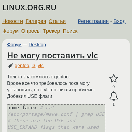
LINUX.ORG.RU
Новости
Галерея
Статьи
Регистрация
-
Вход
Форум
Опросы
Трекер
Поиск
Форум
—
Desktop
Не могу поставить vlc
gentoo
,
i3
,
vlc
Только знакомлюсь с gentoo.
Вроде все что требовалось пока могу
0
установить, но с vlc возникли проблемы
Добавил USE флаги
1
home farex 
# cat 
/etc/portage/make.conf | grep USE
# These are the USE and 
USE_EXPAND flags that were used 