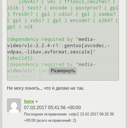
    libv4l? ( v4l ) fftools_cws2fws? ( 
zlib ) test? ( encode ) postproc? ( gpl 
) frei0r? ( gpl ) cdio? ( gpl ) samba? 
( gpl ) zvbi? ( gpl ) encode? ( x264? ( 
gpl ) x2$

(dependency required by "
media-
video/vlc-2.2.4-r1::gentoo[avcodec,-
vdpau,-libav,avformat,swscale]
" 
[ebuild])

(dependency required by "
media-
video/vlc
" [argument])

Развернуть
Не могу понять... что я делаю не так.
farex
★
07.02.2017 05:41:56 +00:00
Последнее исправление: cetjs2
23.02.2017 09:32:39
+00:00
(всего исправлений: 2)