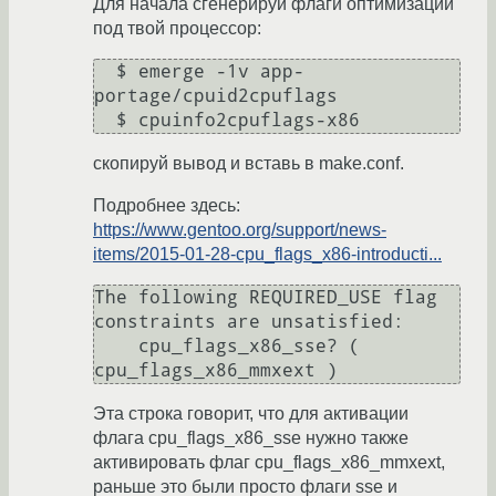
Для начала сгенерируй флаги оптимизации
под твой процессор:
  $ emerge -1v app-
portage/cpuid2cpuflags

скопируй вывод и вставь в make.conf.
Подробнее здесь:
https://www.gentoo.org/support/news-
items/2015-01-28-cpu_flags_x86-introducti...
The following REQUIRED_USE flag 
constraints are unsatisfied:

    cpu_flags_x86_sse? ( 
Эта строка говорит, что для активации
флага cpu_flags_x86_sse нужно также
активировать флаг cpu_flags_x86_mmxext,
раньше это были просто флаги sse и