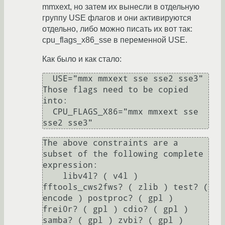
mmxext, но затем их вынесли в отдельную
группу USE флагов и они активируются
отдельно, либо можно писать их вот так:
cpu_flags_x86_sse в переменной USE.
Как было и как стало:
  USE="mmx mmxext sse sse2 sse3"

Those flags need to be copied 
into:

  CPU_FLAGS_X86="mmx mmxext sse 
The above constraints are a 
subset of the following complete 
expression:

    libv4l? ( v4l ) 
fftools_cws2fws? ( zlib ) test? ( 
encode ) postproc? ( gpl ) 
frei0r? ( gpl ) cdio? ( gpl ) 
samba? ( gpl ) zvbi? ( gpl ) 