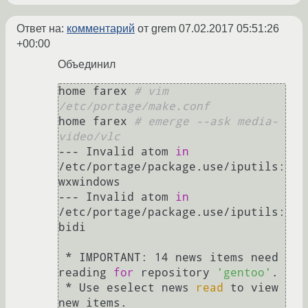
Ответ на:
комментарий
от grem
07.02.2017 05:51:26
+00:00
Объединил
home farex 
# vim 
/etc/portage/make.conf
home farex 
# emerge --ask media-
video/vlc
--- Invalid atom 
in
/etc/portage/package.use/iputils: 
wxwindows

--- Invalid atom 
in
/etc/portage/package.use/iputils: 
bidi

 * IMPORTANT: 14 news items need 
reading 
for
 repository 
'gentoo'
.

 * Use eselect news 
read
 to view 
new items.
