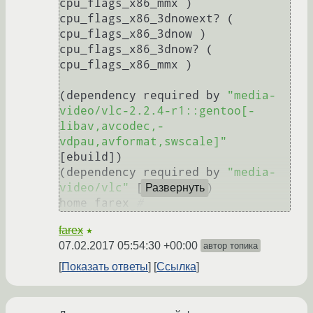
cpu_flags_x86_mmx ) 
cpu_flags_x86_3dnowext? ( 
cpu_flags_x86_3dnow ) 
cpu_flags_x86_3dnow? ( 
cpu_flags_x86_mmx )

(dependency required by 
"media-
video/vlc-2.2.4-r1::gentoo[-
libav,avcodec,-
vdpau,avformat,swscale]"
[ebuild])

(dependency required by 
"media-
video/vlc"
 [argument])

Развернуть
home farex 
# 
farex
★
07.02.2017 05:54:30 +00:00
автор топика
Показать ответы
Ссылка