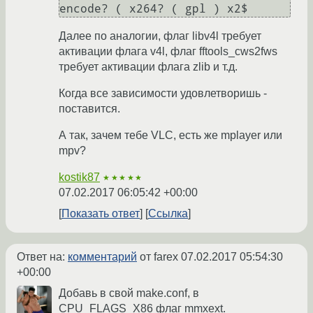
Далее по аналогии, флаг libv4l требует
активации флага v4l, флаг fftools_cws2fws
требует активации флага zlib и т.д.
Когда все зависимости удовлетворишь -
поставится.
А так, зачем тебе VLC, есть же mplayer или
mpv?
kostik87
★★★★★
07.02.2017 06:05:42 +00:00
Показать ответ
Ссылка
Ответ на:
комментарий
от farex
07.02.2017 05:54:30
+00:00
Добавь в свой make.conf, в
CPU_FLAGS_X86 флаг mmxext.