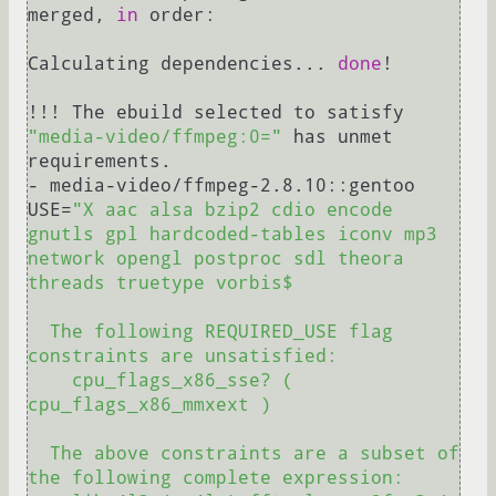
merged, 
in
 order:

Calculating dependencies... 
done
!

!!! The ebuild selected to satisfy 
"media-video/ffmpeg:0="
 has unmet 
requirements.

- media-video/ffmpeg-2.8.10::gentoo 
USE=
"X aac alsa bzip2 cdio encode 
gnutls gpl hardcoded-tables iconv mp3 
network opengl postproc sdl theora 
threads truetype vorbis$

  The following REQUIRED_USE flag 
constraints are unsatisfied:

    cpu_flags_x86_sse? ( 
cpu_flags_x86_mmxext )

  The above constraints are a subset of 
the following complete expression:
