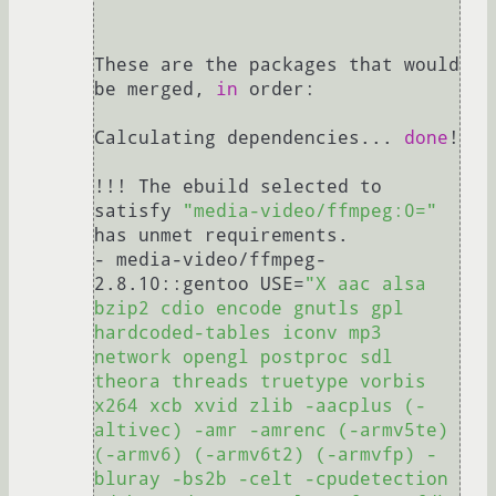
These are the packages that would 
be merged, 
in
 order:

Calculating dependencies... 
done
!

!!! The ebuild selected to 
satisfy 
"media-video/ffmpeg:0="
has unmet requirements.

- media-video/ffmpeg-
2.8.10::gentoo USE=
"X aac alsa 
bzip2 cdio encode gnutls gpl 
hardcoded-tables iconv mp3 
network opengl postproc sdl 
theora threads truetype vorbis 
x264 xcb xvid zlib -aacplus (-
altivec) -amr -amrenc (-armv5te) 
(-armv6) (-armv6t2) (-armvfp) -
bluray -bs2b -celt -cpudetection 