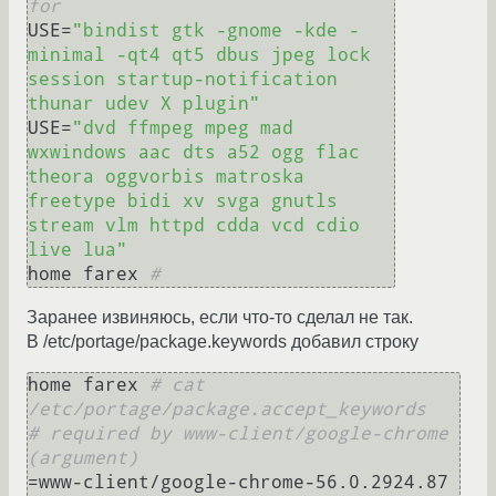
for
USE=
"bindist gtk -gnome -kde -
minimal -qt4 qt5 dbus jpeg lock 
session startup-notification 
thunar udev X plugin"
USE=
"dvd ffmpeg mpeg mad 
wxwindows aac dts a52 ogg flac 
theora oggvorbis matroska 
freetype bidi xv svga gnutls 
stream vlm httpd cdda vcd cdio 
live lua"
home farex 
#
Заранее извиняюсь, если что-то сделал не так.
В /etc/portage/package.keywords добавил строку
home farex 
# cat 
/etc/portage/package.accept_keywords
# required by www-client/google-chrome 
(argument)
=www-client/google-chrome-56.0.2924.87 