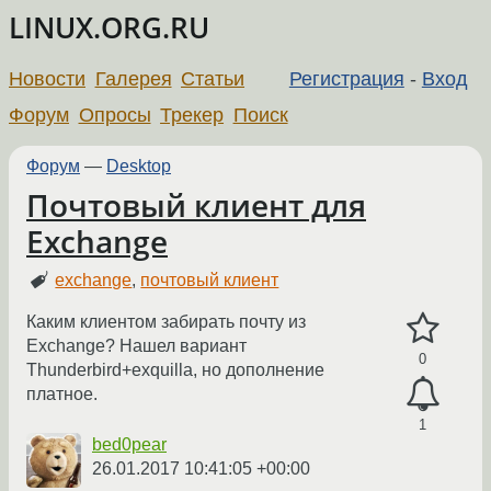
LINUX.ORG.RU
Новости
Галерея
Статьи
Регистрация
-
Вход
Форум
Опросы
Трекер
Поиск
Форум
—
Desktop
Почтовый клиент для
Exchange
exchange
,
почтовый клиент
Каким клиентом забирать почту из
Exchange? Нашел вариант
0
Thunderbird+exquilla, но дополнение
платное.
1
bed0pear
26.01.2017 10:41:05 +00:00