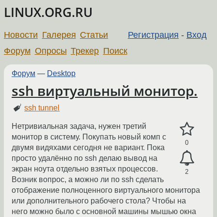
LINUX.ORG.RU
Новости
Галерея
Статьи
Регистрация
-
Вход
Форум
Опросы
Трекер
Поиск
Форум
—
Desktop
ssh виртуальный монитор.
ssh tunnel
Нетривиальная задача, нужен третий
монитор в систему. Покупать новый комп с
0
двумя видяхами сегодня не вариант. Пока
просто удалённо по ssh делаю вывод на
экран ноута отдельно взятых процессов.
2
Возник вопрос, а можно ли по ssh сделать
отображение полноценного виртуального монитора
или дополнительного рабочего стола? Чтобы на
него можно было с основной машины мышью окна