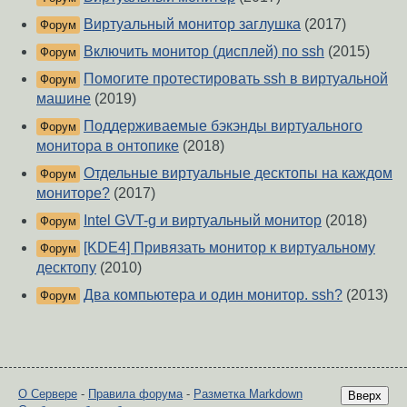
Виртуальный монитор заглушка
(2017)
Форум
Включить монитор (дисплей) по ssh
(2015)
Форум
Помогите протестировать ssh в виртуальной
Форум
машине
(2019)
Поддерживаемые бэкэнды виртуального
Форум
монитора в онтопике
(2018)
Отдельные виртуальные десктопы на каждом
Форум
мониторе?
(2017)
Intel GVT-g и виртуальный монитор
(2018)
Форум
[KDE4] Привязать монитор к виртуальному
Форум
десктопу
(2010)
Два компьютера и один монитор. ssh?
(2013)
Форум
О Сервере
-
Правила форума
-
Разметка Markdown
Вверх