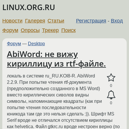
LINUX.ORG.RU
Новости
Галерея
Статьи
Регистрация
-
Вход
Форум
Опросы
Трекер
Поиск
Форум
—
Desktop
AbiWord: не вижу
кириллицу из rtf-файле.
локаль в системе ru_RU.KOI8-R. AbiWord
2.2.9. При попытке чтения rtf-документа
0
(предположительно созданного в MS Word)
вместо кириллических сиволов видны
символы, напоминающие квадраты (как при
0
попытке чтения последовательности
юникода там где это нельзя сделать :)). Шрифт MS
Serif вроде не отличался отсутствием кириллицы
как helvetica. Файл gtkrc.ru вроде нестроен верно (по