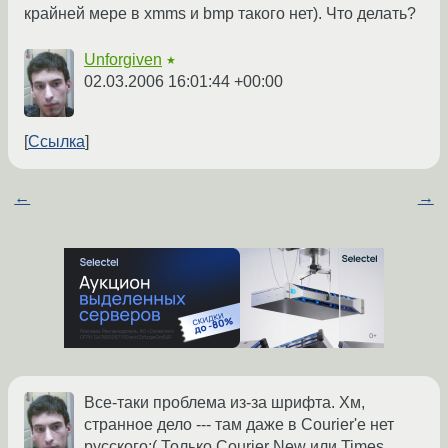
крайней мере в xmms и bmp такого нет). Что делать?
Unforgiven
★
02.03.2006 16:01:44 +00:00
Ссылка
←
→
Все-таки проблема из-за шрифта. Хм,
странное дело --- там даже в Courier'е нет
русского:( Только Courier New или Times