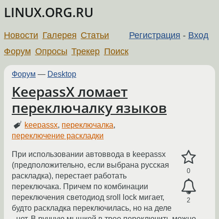
LINUX.ORG.RU
Новости
Галерея
Статьи
Регистрация
-
Вход
Форум
Опросы
Трекер
Поиск
Форум
—
Desktop
KeepassX ломает
переключалку языков
keepassx
,
переключалка
,
переключение раскладки
При использовании автоввода в keepassx
(предположительно, если выбрана русская
0
раскладка), перестает работать
переключака. Причем по комбинации
переключения светодиод sroll lock мигает,
2
будто раскладка переключилась, но на деле
- нет. В ручную мышкой в трее переключить можно.