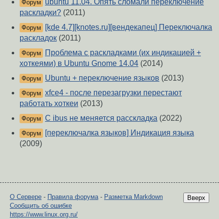
ubuntu 11.04. Опять сломали переключение
Форум
раскладки?
(2011)
[kde 4.7][knotes.ru][вендекапец] Переключалка
Форум
раскладок
(2011)
Проблема с раскладками (их индикацией +
Форум
хоткеями) в Ubuntu Gnome 14.04
(2014)
Ubuntu + переключение языков
(2013)
Форум
xfce4 - после перезагрузки перестают
Форум
работать хоткеи
(2013)
С ibus не меняется расскладка
(2022)
Форум
[переключалка языков] Индикация языка
Форум
(2009)
О Сервере
-
Правила форума
-
Разметка Markdown
Вверх
Сообщить об ошибке
https://www.linux.org.ru/