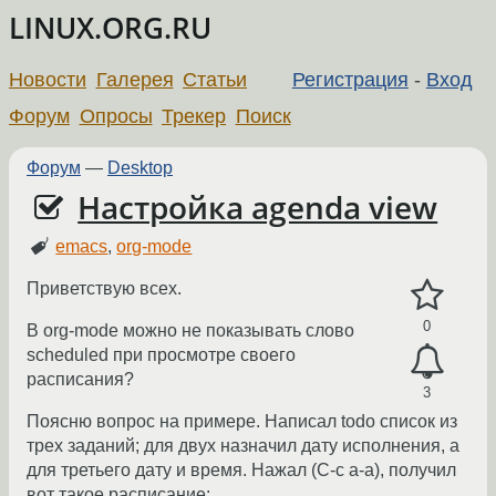
LINUX.ORG.RU
Новости
Галерея
Статьи
Регистрация
-
Вход
Форум
Опросы
Трекер
Поиск
Форум
—
Desktop
Настройка agenda view
emacs
,
org-mode
Приветствую всех.
0
В org-mode можно не показывать слово
scheduled при просмотре своего
расписания?
3
Поясню вопрос на примере. Написал todo список из
трех заданий; для двух назначил дату исполнения, а
для третьего дату и время. Нажал (C-c a-a), получил
вот такое расписание: