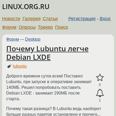
LINUX.ORG.RU
Новости
Галерея
Статьи
Регистрация
-
Вход
Форум
Опросы
Трекер
Поиск
Форум
—
Desktop
Почему Lubuntu легче
Debian LXDE
lubuntu
Доброго времени суток всем! Поставил
Lubuntu, при запуске в оперативке занимает
0
140МБ. Решил попробовать поставить
Debian LXDE - занимает 290МБ после
старта.
1
Почему такая разница? В Lubuntu ведь наоборот
больше разных пакетов установлено и прочего...