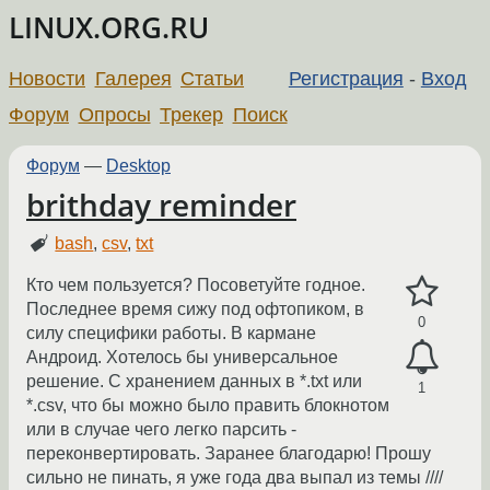
LINUX.ORG.RU
Новости
Галерея
Статьи
Регистрация
-
Вход
Форум
Опросы
Трекер
Поиск
Форум
—
Desktop
brithday reminder
bash
,
csv
,
txt
Кто чем пользуется? Посоветуйте годное.
Последнее время сижу под офтопиком, в
0
силу специфики работы. В кармане
Андроид. Хотелось бы универсальное
решение. С хранением данных в *.txt или
1
*.csv, что бы можно было править блокнотом
или в случае чего легко парсить -
переконвертировать. Заранее благодарю! Прошу
сильно не пинать, я уже года два выпал из темы ////