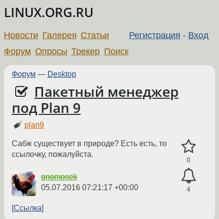
LINUX.ORG.RU
Новости
Галерея
Статьи
Регистрация
-
Вход
Форум
Опросы
Трекер
Поиск
Форум
—
Desktop
Пакетный менеджер
под Plan 9
plan9
Сабж существует в природе? Есть есть, то
ссылочку, пожалуйста.
0
gnomosek
05.07.2016 07:21:17 +00:00
4
Ссылка