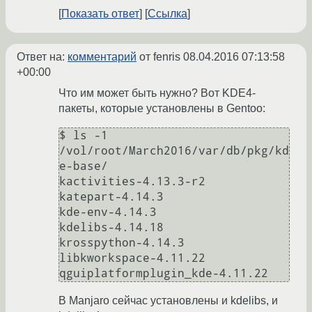
Показать ответ
Ссылка
Ответ на:
комментарий
от fenris
08.04.2016 07:13:58
+00:00
Что им может быть нужно? Вот KDE4-
пакеты, которые установлены в Gentoo:
$ ls -1 
/vol/root/March2016/var/db/pkg/kd
e-base/

kactivities-4.13.3-r2

katepart-4.14.3

kde-env-4.14.3

kdelibs-4.14.18

krosspython-4.14.3

libkworkspace-4.11.22

В Manjaro сейчас установлены и kdelibs, и