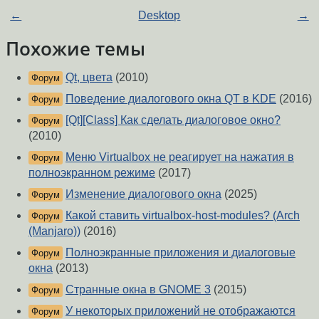
←
Desktop
→
Похожие темы
Qt, цвета
(2010)
Форум
Поведение диалогового окна QT в KDE
(2016)
Форум
[Qt][Class] Как сделать диалоговое окно?
Форум
(2010)
Меню Virtualbox не реагирует на нажатия в
Форум
полноэкранном режиме
(2017)
Изменение диалогового окна
(2025)
Форум
Какой ставить virtualbox-host-modules? (Arch
Форум
(Manjaro))
(2016)
Полноэкранные приложения и диалоговые
Форум
окна
(2013)
Странные окна в GNOME 3
(2015)
Форум
У некоторых приложений не отображаются
Форум