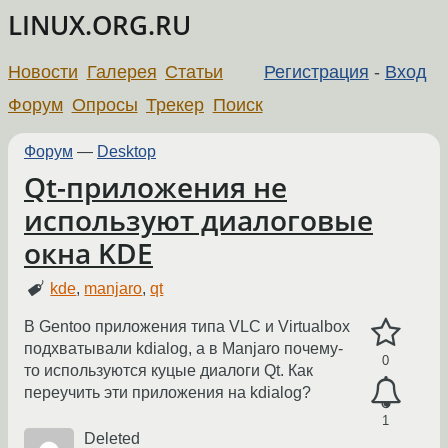
LINUX.ORG.RU
Новости
Галерея
Статьи
Регистрация
-
Вход
Форум
Опросы
Трекер
Поиск
Форум
—
Desktop
Qt-приложения не
используют диалоговые
окна KDE
kde
,
manjaro
,
qt
В Gentoo приложения типа VLC и Virtualbox
подхватывали kdialog, а в Manjaro почему-
0
то используются куцые диалоги Qt. Как
переучить эти приложения на kdialog?
1
Deleted