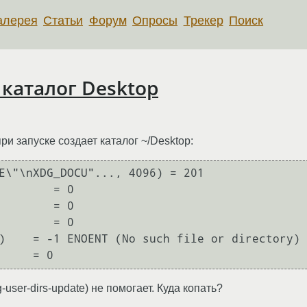
алерея
Статьи
Форум
Опросы
Трекер
Поиск
 каталог Desktop
при запуске создает каталог ~/Desktop:
E\"\nXDG_DOCU"..., 4096) = 201

        = 0

        = 0

        = 0

)    = -1 ENOENT (No such file or directory)

g-user-dirs-update) не помогает. Куда копать?