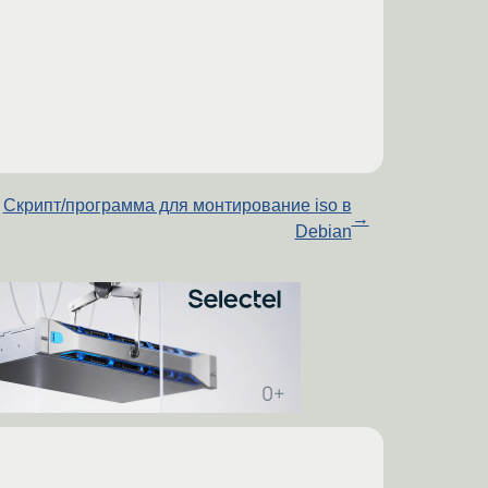
Скрипт/программа для монтирование iso в
→
Debian