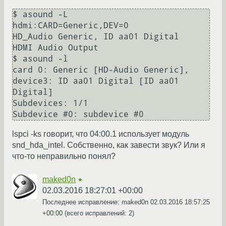
$ asound -L 

hdmi:CARD=Generic,DEV=0

HD_Audio Generic, ID aa01 Digital

HDMI Audio Output

$ asound -l

card 0: Generic [HD-Audio Generic], 
device3: ID aa01 Digital [ID aa01 
Digital]

Subdevices: 1/1

lspci -ks говорит, что 04:00.1 использует модуль
snd_hda_intel. Собственно, как завести звук? Или я
что-то неправильно понял?
maked0n
★
02.03.2016 18:27:01 +00:00
Последнее исправление: maked0n
02.03.2016 18:57:25
+00:00
(всего исправлений: 2)