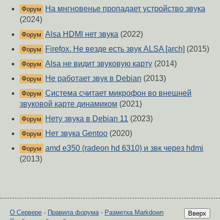
На мнгновенье пропадает устройство звука
Форум
(2024)
Alsa HDMI нет звука
(2022)
Форум
Firefox. Не везде есть звук ALSA [arch]
(2015)
Форум
Alsa не видит звуковую карту
(2014)
Форум
Не работает звук в Debian
(2013)
Форум
Система считает микрофон во внешней
Форум
звуковой карте динамиком
(2021)
Нету звука в Debian 11
(2023)
Форум
Нет звука Gentoo
(2020)
Форум
amd e350 (radeon hd 6310) и звк через hdmi
Форум
(2013)
О Сервере
-
Правила форума
-
Разметка Markdown
Вверх