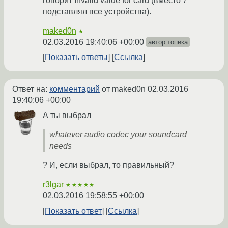
говорит Invalid value for card (вместо 7
подставлял все устройства).
maked0n
★
02.03.2016 19:40:06 +00:00
автор топика
Показать ответы
Ссылка
Ответ на:
комментарий
от maked0n
02.03.2016
19:40:06 +00:00
А ты выбрал
whatever audio codec your soundcard
needs
? И, если выбрал, то правильный?
r3lgar
★★★★★
02.03.2016 19:58:55 +00:00
Показать ответ
Ссылка