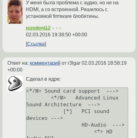
У меня была проблема с аудио, но не на
HDMI, а со встроенной. Решилось с
установкой firmware блобятины.
rezedent12
☆☆☆
02.03.2016 19:38:50 +00:00
Ссылка
Ответ на:
комментарий
от r3lgar
02.03.2016 18:58:19
+00:00
Сделал в ядре:
<*/M> Sound card support  --->

        <*/M>   Advanced Linux 
Sound Architecture  --->

            [*]   PCI sound 
devices --->

                  HD-Audio  --->

                      <*> HD 