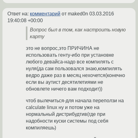
Ответ на:
комментарий
от maked0n
03.03.2016
19:40:08 +00:00
Вопрос был в том, как настроить новую
карту
это не вопрос,это ПРИЧИНА не
использовать генту-ибо при установке
любого девайса-надо все компилять с
нуля(да сам пользовался знаю,компилять
ведро даже раз в месяц нехочется(конечно
если вы аутист десятилетиями не
обновлете ничего вам подходит))
чтоб вылечиться-для начала переползи на
calculate linux ну и потом уже на
нормальный дистрибудтив(где при
надобности куски системы под себя
компиляешь)