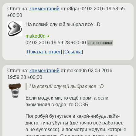
Ответ на:
комментарий
от r3lgar
02.03.2016 19:58:55
+00:00
На всякий случай выбрал все =D
maked0n
★
02.03.2016 19:59:28 +00:00
автор топика
Показать ответ
Ссылка
Ответ на:
комментарий
от maked0n
02.03.2016
19:59:28 +00:00
На всякий случай выбрал все =D
Если модулями, то ещё норм, а если
вкомпилял в ядро, то ССЗБ.
Попробуй бутнуться в какой-нибудь лайв-
дистр, типа убунты (где точно всё работает,
а не sysresccd), и посмотри модули, которые