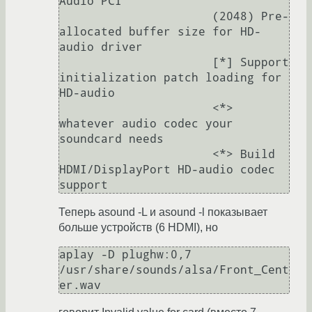
Audio PCI

                      (2048) Pre-
allocated buffer size for HD-
audio driver

                      [*] Support 
initialization patch loading for 
HD-audio

                      <*> 
whatever audio codec your 
soundcard needs

                      <*> Build 
HDMI/DisplayPort HD-audio codec 
Теперь asound -L и asound -l показывает
больше устройств (6 HDMI), но
aplay -D plughw:0,7 
/usr/share/sounds/alsa/Front_Cent