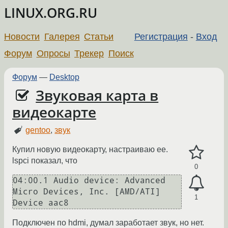
LINUX.ORG.RU
Новости
Галерея
Статьи
Регистрация
-
Вход
Форум
Опросы
Трекер
Поиск
Форум
—
Desktop
Звуковая карта в
видеокарте
gentoo
,
звук
Купил новую видеокарту, настраиваю ее.
lspci показал, что
0
04:00.1 Audio device: Advanced 
Micro Devices, Inc. [AMD/ATI] 
1
Подключен по hdmi, думал заработает звук, но нет.