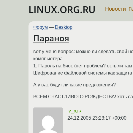
LINUX.ORG.RU
Новости
Г
Форум
—
Desktop
Параноя
вот у меня вопрос: можно ли сделать свой 
комппьютера.
1. Пароль на биос (нет проблем? есть ли там
Шифрование файловой системы как защита о
А у вас будут ли какие предложения?
ВСЕМ СЧАСТЛИВОГО РОЖДЕСТВА! хоть сам и
iv_ru
★
24.12.2005 23:23:17 +00:00