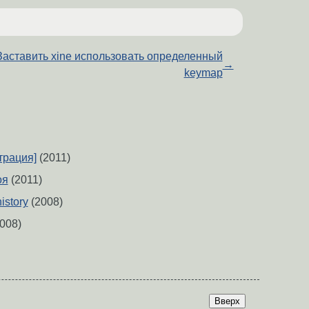
Заставить xine использовать определенный
→
keymap
трация]
(2011)
оя
(2011)
istory
(2008)
008)
Вверх