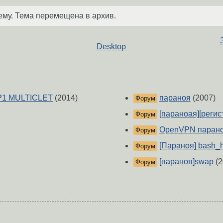
ему. Тема перемещена в архив.
Desktop
_P1 MULTICLET
(2014)
параноя
(2007)
Форум
[параноая][регис
Форум
OpenVPN паран
Форум
[Параноя] bash_h
Форум
[параноя]swap
(2
Форум