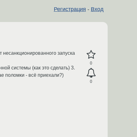
Регистрация
-
Вход
т несанкционированного запуска
0
ной системы (как это сделать) 3.
е поломки - всё приехали?)
0