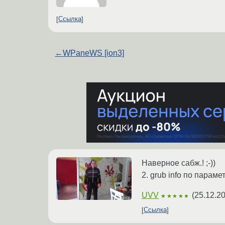
Ссылка
←
WPaneWS [ion3]
Наверное сабж.! ;-))
2. grub info по парам
UVV
(
25.12.2
★★★★★
Ссылка