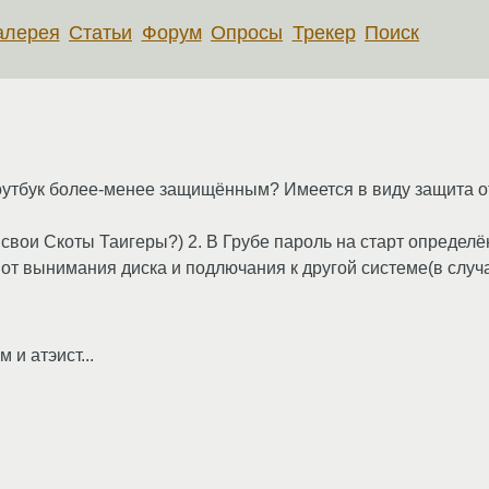
алерея
Статьи
Форум
Опросы
Трекер
Поиск
ноутбук более-менее защищённым? Имеется в виду защита о
 свои Скоты Таигеры?) 2. В Грубе пароль на старт определён
т вынимания диска и подлючания к другой системе(в случа
 атэист...