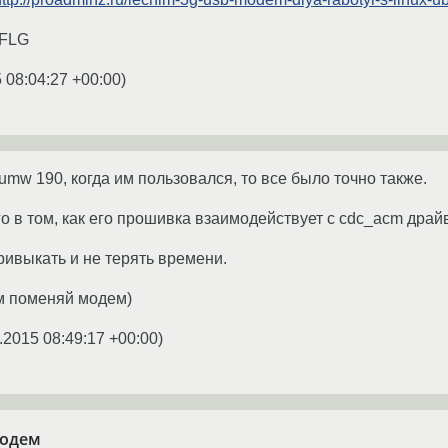
FLG
 08:04:27 +00:00
)
umw 190, когда им пользовался, то все было точно также.
о в том, как его прошивка взаимодействует с cdc_acm драй
ривыкать и не терять времени.
м поменяй модем)
.2015 08:49:17 +00:00
)
модем