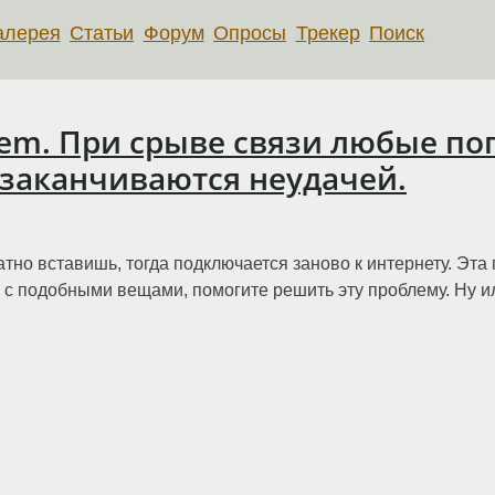
алерея
Статьи
Форум
Опросы
Трекер
Поиск
em. При срыве связи любые по
заканчиваются неудачей.
тно вставишь, тогда подключается заново к интернету. Эта
ся с подобными вещами, помогите решить эту проблему. Ну 