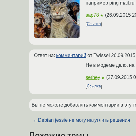
например ping mail.ru
sap78
(
26.09.2015 2
★
Ссылка
Ответ на:
комментарий
от Twissel
26.09.2015
Не в модеме дело. на
serhey
(
27.09.2015 0
★
Ссылка
Вы не можете добавлять комментарии в эту т
←
Debian jessie не могу нагуглить решения
Похожие темы