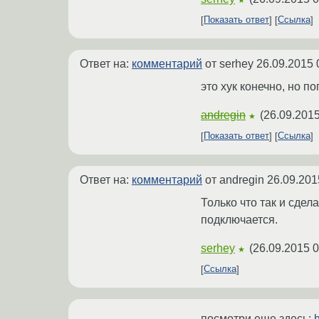
Показать ответ
Ссылка
Ответ на:
комментарий
от serhey
26.09.2015 
это хук конечно, но п
andregin
(
26.09.2015
★
Показать ответ
Ссылка
Ответ на:
комментарий
от andregin
26.09.201
Только что так и сдел
подключается.
serhey
(
26.09.2015 0
★
Ссылка
посмотри еще здесь: