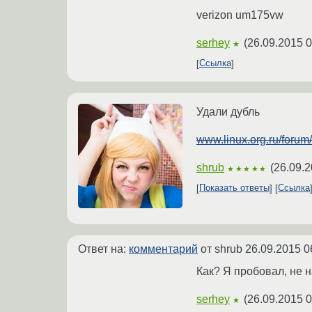
verizon um175vw
serhey
(
26.09.2015 0
★
Ссылка
Удали дубль
www.linux.org.ru/foru
shrub
(
26.09.2
★★★★★
Показать ответы
Ссылка
Ответ на:
комментарий
от shrub
26.09.2015 0
Как? Я пробовал, не 
serhey
(
26.09.2015 0
★