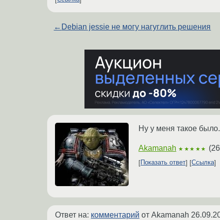
←
Debian jessie не могу нагуглить решения
Ну у меня такое было
Akamanah
(
26
★★★★★
Показать ответ
Ссылка
Ответ на:
комментарий
от Akamanah
26.09.2