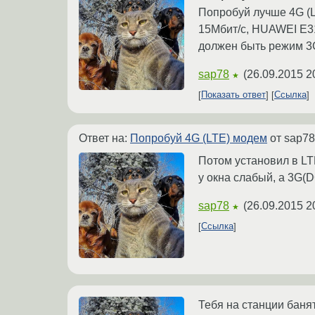
Попробуй лучше 4G (L
15Мбит/с, HUAWEI E31
должен быть режим 3G
sap78
(
26.09.2015 2
★
Показать ответ
Ссылка
Ответ на:
Попробуй 4G (LTE) модем
от sap7
Потом установил в LT
у окна слабый, а 3G(
sap78
(
26.09.2015 2
★
Ссылка
Тебя на станции банят