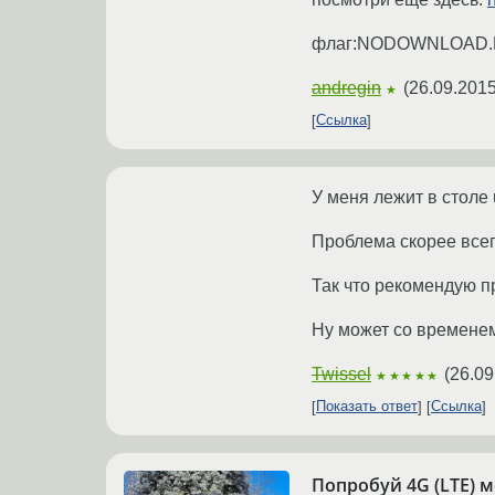
флаг:NODOWNLOAD.
andregin
(
26.09.2015
★
Ссылка
У меня лежит в столе 
Проблема скорее всег
Так что рекомендую п
Ну может со времене
Twissel
(
26.09
★★★★★
Показать ответ
Ссылка
Попробуй 4G (LTE) 