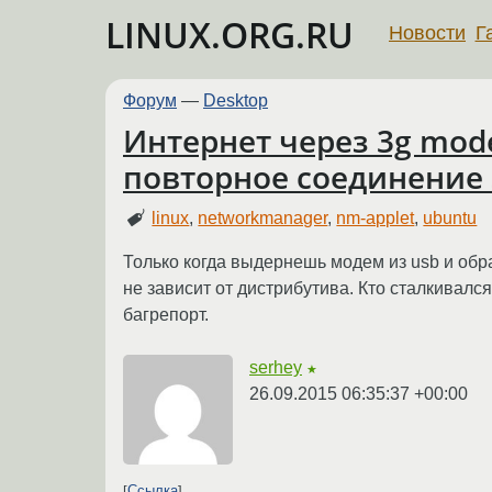
LINUX.ORG.RU
Новости
Г
Форум
—
Desktop
Интернет через 3g mod
повторное соединение 
linux
,
networkmanager
,
nm-applet
,
ubuntu
Только когда выдернешь модем из usb и обра
не зависит от дистрибутива. Кто сталкивал
багрепорт.
serhey
★
26.09.2015 06:35:37 +00:00
Ссылка