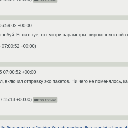
06:59:02 +00:00
опробуй. Если в гуе, то смотри параметры широкополосной с
 07:00:52 +00:00
)
5 07:00:52 +00:00
ал, включил отправку эхо пакетов. Ни чего не поменялось, к
7:15:13 +00:00
)
автор топика
http://proadminz.ru/lechim-3g-usb-modem-dlya-rabotyi-s-linux-u