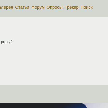
алерея
Статьи
Форум
Опросы
Трекер
Поиск
 proxy?