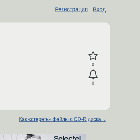
Регистрация
-
Вход
0
0
Как «стереть» файлы с CD-R диска
→