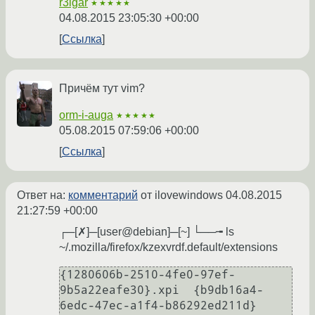
r3lgar
★★★★★
04.08.2015 23:05:30 +00:00
Ссылка
Причём тут vim?
orm-i-auga
★★★★★
05.08.2015 07:59:06 +00:00
Ссылка
Ответ на:
комментарий
от ilovewindows
04.08.2015
21:27:59 +00:00
┌─[✗]─[user@debian]─[~] └──╼ ls
~/.mozilla/firefox/kzexvrdf.default/extensions
{1280606b-2510-4fe0-97ef-
9b5a22eafe30}.xpi  {b9db16a4-
6edc-47ec-a1f4-b86292ed211d}      