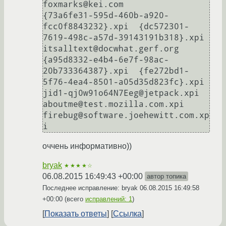
foxmarks@kei.com

{73a6fe31-595d-460b-a920-
fcc0f8843232}.xpi  {dc572301-
7619-498c-a57d-39143191b318}.xpi  
itsalltext@docwhat.gerf.org

{a95d8332-e4b4-6e7f-98ac-
20b733364387}.xpi  {fe272bd1-
5f76-4ea4-8501-a05d35d823fc}.xpi  
jid1-qj0w91o64N7Eeg@jetpack.xpi

aboutme@test.mozilla.com.xpi                
firebug@software.joehewitt.com.xp
оччень информативно))
bryak
★★★★☆
06.08.2015 16:49:43 +00:00
автор топика
Последнее исправление: bryak
06.08.2015 16:49:58
+00:00
(всего
исправлений: 1
)
Показать ответы
Ссылка