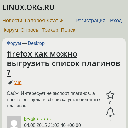
LINUX.ORG.RU
Новости
Галерея
Статьи
Регистрация
-
Вход
Форум
Опросы
Трекер
Поиск
Форум
—
Desktop
firefox как можно
выгрузить список плагинов
?
vim
Сабж. Интересует не экспорт плагинов, а
просто выгрузка в txt списка установленных
0
плагинов.
bryak
★★★★☆
2
04.08.2015 21:02:46 +00:00