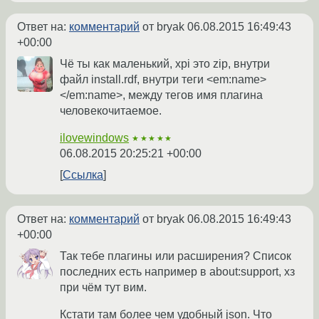
Ответ на:
комментарий
от bryak
06.08.2015 16:49:43
+00:00
Чё ты как маленький, xpi это zip, внутри
файл install.rdf, внутри теги <em:name>
</em:name>, между тегов имя плагина
человекочитаемое.
ilovewindows
★★★★★
06.08.2015 20:25:21 +00:00
Ссылка
Ответ на:
комментарий
от bryak
06.08.2015 16:49:43
+00:00
Так тебе плагины или расширения? Список
последних есть например в about:support, хз
при чём тут вим.
Кстати там более чем удобный json. Что