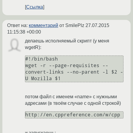
Ссылка
Ответ на:
комментарий
от SmilePlz
27.07.2015
11:15:38 +00:00
делаешь исполняемый скрипт (у меня
wgetR):
#!/bin/bash

wget -r --page-requisites --
convert-links --no-parent -l $2 -
потом файл с именем «name» с нужными
адресами (в твоём случае с одной строкой)
и запускаешь: