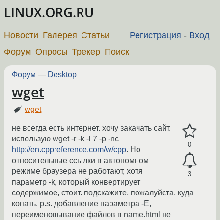
LINUX.ORG.RU
Новости
Галерея
Статьи
Регистрация
-
Вход
Форум
Опросы
Трекер
Поиск
Форум
—
Desktop
wget
wget
не всегда есть интернет. хочу закачать сайт.
использую wget -r -k -l 7 -p -nc
0
http://en.cppreference.com/w/cpp
. Но
относительные ссылки в автономном
режиме браузера не работают, хотя
3
параметр -k, который конвертирует
содержимое, стоит. подскажите, пожалуйста, куда
копать. p.s. добавление параметра -E,
переименовывание файлов в name.html не