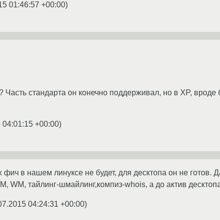
15 01:46:57 +00:00
)
 Часть стандарта он конечно поддерживал, но в XP, вроде 
 04:01:15 +00:00
)
 фич в нашем линуксе не будет, для десктопа он не готов. 
M, WM, тайлинг-шмайлинг,компиз-whois, а до актив десктопа
07.2015 04:24:31 +00:00
)