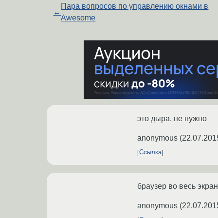
Пара вопросов по управлению окнами в
←
Awesome
это дыра, не нужно
anonymous
(
22.07.201
Ссылка
браузер во весь экран
anonymous
(
22.07.201