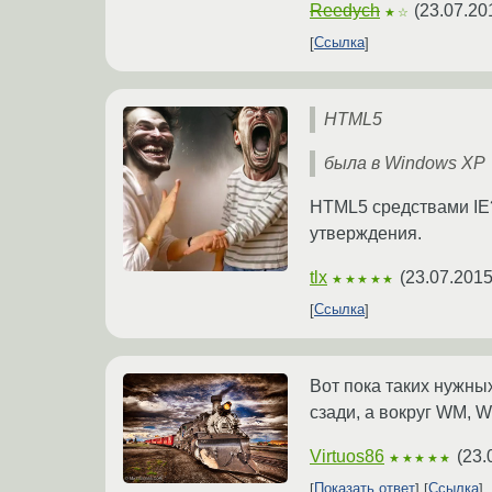
Reedych
(
23.07.20
★☆
Ссылка
HTML5
была в Windows XP
HTML5 средствами IE?
утверждения.
tlx
(
23.07.2015
★★★★★
Ссылка
Вот пока таких нужных
сзади, а вокруг WM, W
Virtuos86
(
23.
★★★★★
Показать ответ
Ссылка