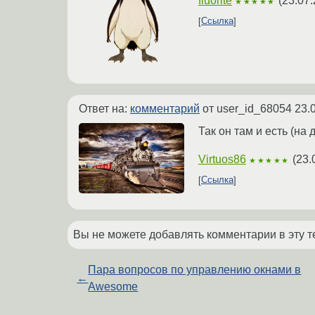
fluorite
(
23.07.
★★★★★
Ссылка
Ответ на:
комментарий
от user_id_68054
23.
Так он там и есть (на
Virtuos86
(
23.
★★★★★
Ссылка
Вы не можете добавлять комментарии в эту т
Пара вопросов по управлению окнами в
←
Awesome