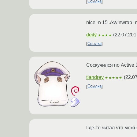
Ссылка
nice -n 15 ./xwinwrap -ni
deity
(
22.07.201
★★★★
Ссылка
Соскучился по Active 
tiandrey
(
22.0
★★★★★
Ссылка
Где-то читал что можн