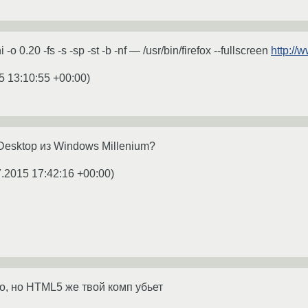
 -o 0.20 -fs -s -sp -st -b -nf — /usr/bin/firefox --fullscreen
http:/
5 13:10:55 +00:00
)
Desktop из Windows Millenium?
7.2015 17:42:16 +00:00
)
о, но HTML5 же твой комп убьет