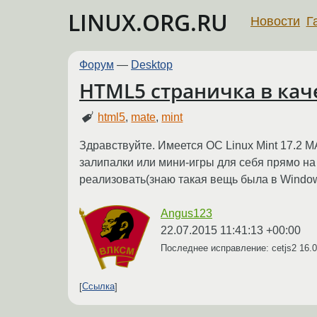
LINUX.ORG.RU
Новости
Г
Форум
—
Desktop
HTML5 страничка в кач
html5
,
mate
,
mint
Здравствуйте. Имеется ОС Linux Mint 17.2 M
залипалки или мини-игры для себя прямо на 
реализовать(знаю такая вещь была в Windo
Angus123
22.07.2015 11:41:13 +00:00
Последнее исправление: cetjs2
16.0
Ссылка