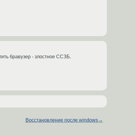
стить бравузер - злостное ССЗБ.
Восстановление после windows
→