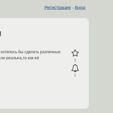
Регистрация
-
Вход
л
, хотелось бы сделать различные
ли реальна,то как её
1
1