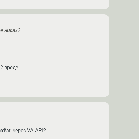
е никак?
2 вроде.
d\ati через VA-API?