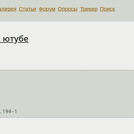
алерея
Статьи
Форум
Опросы
Трекер
Поиск
 ютубе