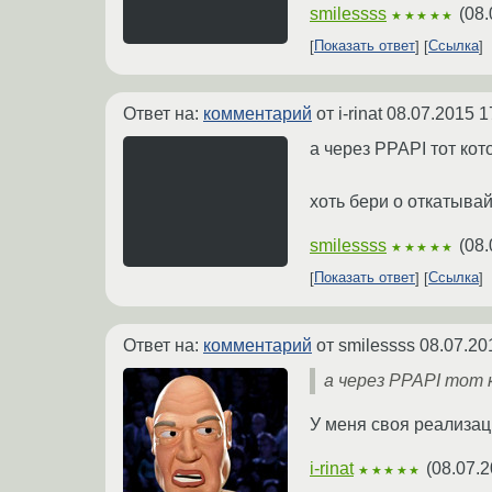
smilessss
(
08.
★★★★★
Показать ответ
Ссылка
Ответ на:
комментарий
от i-rinat
08.07.2015 1
а через PPAPI тот ко
хоть бери о откатыва
smilessss
(
08.
★★★★★
Показать ответ
Ссылка
Ответ на:
комментарий
от smilessss
08.07.20
а через PPAPI тот 
У меня своя реализац
i-rinat
(
08.07.2
★★★★★