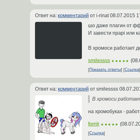
Ответ на:
комментарий
от i-rinat
08.07.2015 1
шо даже плагин от фф
И завести npapi или к
В хромоси работает 
smilessss
(
08.
★★★★★
Показать ответы
Ссылка
Ответ на:
комментарий
от smilessss
08.07.20
В хромоси работае
на хромобуках - работ
fornlr
(
08.07.2
★★★★★
Ссылка