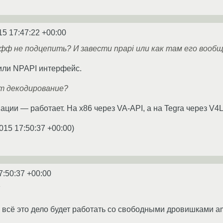
15 17:47:22 +00:00
фф не подцепить? И завести npapi или как там его вообщ
лили NPAPI интерфейс.
т декодирование?
ции — работает. На x86 через VA-API, а на Tegra через V4L
015 17:50:37 +00:00
)
7:50:37 +00:00
у всё это дело будет работать со свободными дровишками am