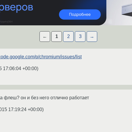
←
1
2
3
→
/code.google.com/p/chromium/issues/list
5 17:06:04 +00:00
)
ба флеш? он и без него отлично работает
015 17:19:24 +00:00
)