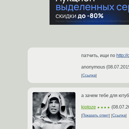
патчить, ищи по
http:/
anonymous
(
08.07.201
Ссылка
а зачем тебе для юту
kiotoze
(
08.07.2
★★★★
Показать ответ
Ссылка