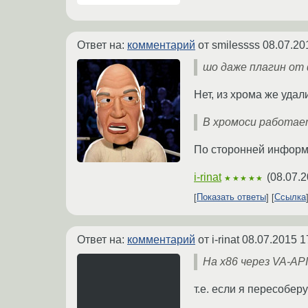
Ответ на:
комментарий
от smilessss
08.07.20
шо даже плагин от 
Нет, из хрома же уда
В хромоси работае
По сторонней информа
i-rinat
(
08.07.2
★★★★★
Показать ответы
Ссылка
Ответ на:
комментарий
от i-rinat
08.07.2015 1
На x86 через VA-API
т.е. если я пересобер