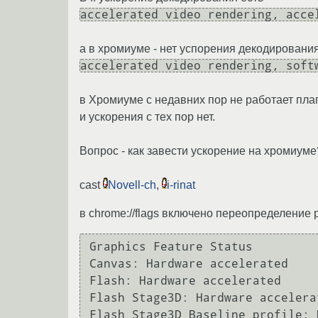
accelerated video rendering, acce
а в хромиуме - нет успорения декодировани
accelerated video rendering, soft
в Хромиуме с недавних пор не работает плаги
и ускорения с тех пор нет.
Вопрос - как завести ускорение на хромиуме
cast
Novell-ch
,
i-rinat
в chrome://flags включено переопределение
Graphics Feature Status

Canvas: Hardware accelerated

Flash: Hardware accelerated

Flash Stage3D: Hardware accelerat
Flash Stage3D Baseline profile: 