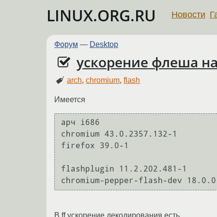
LINUX.ORG.RU
Новости
Г
Форум
—
Desktop
ускорение флеша на
arch
,
chromium
,
flash
Имеется
арч i686

chromium 43.0.2357.132-1

firefox 39.0-1

flashplugin 11.2.202.481-1

В ff ускорение декодирования есть