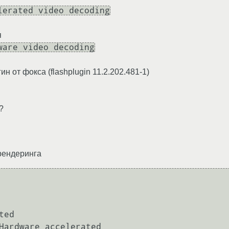
lerated video decoding
я
ware video decoding
н от фокса (flashplugin 11.2.202.481-1)
?
 рендеринга
ed

Hardware accelerated
