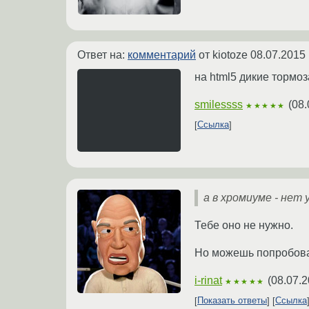
Ответ на:
комментарий
от kiotoze
08.07.2015 
на html5 дикие тормо
smilessss
(
08.
★★★★★
Ссылка
а в хромиуме - нет
Тебе оно не нужно.
Но можешь попробоват
i-rinat
(
08.07.2
★★★★★
Показать ответы
Ссылка