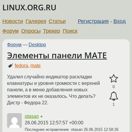
LINUX.ORG.RU
Новости
Галерея
Статьи
Регистрация
-
Вход
Форум
Опросы
Трекер
Поиск
Форум
—
Desktop
Элементы панели MATE
fedora
,
mate
Удалил случайно индикатор раскладки
клавиатуры и уровня громкости с верхней
0
панели, а в меню добавления новых
элементов их не оказалось. Что делать?
Дистр - Федора 22.
1
otasan
★
26.06.2015 12:57:57 +00:00
Последнее исправление: otasan
26.06.2015 12:58:26