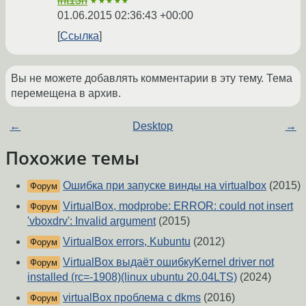
int13h
★★★★★
01.06.2015 02:36:43 +00:00
Ссылка
Вы не можете добавлять комментарии в эту тему. Тема
перемещена в архив.
←
Desktop
→
Похожие темы
Ошибка при запуске винды на virtualbox
(2015)
Форум
VirtualBox, modprobe: ERROR: could not insert
Форум
'vboxdrv': Invalid argument
(2015)
VirtualBox errors, Kubuntu
(2012)
Форум
VirtualBox выдаёт ошибкуKernel driver not
Форум
installed (rc=-1908)(linux ubuntu 20.04LTS)
(2024)
virtualBox проблема с dkms
(2016)
Форум