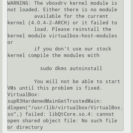
WARNING: The vboxdrv kernel module is 
not loaded. Either there is no module

         available for the current 
kernel (4.0.4-2-ARCH) or it failed to

         load. Please reinstall the 
kernel module virtualbox-host-modules 
or

         if you don't use our stock 
kernel compile the modules with

           sudo dkms autoinstall

         You will not be able to start 
VMs until this problem is fixed.

VirtualBox: 
supR3HardenedMainGetTrustedMain: 
dlopen("/usr/lib/virtualbox/VirtualBox.
so",) failed: libQtCore.so.4: cannot 
open shared object file: No such file 