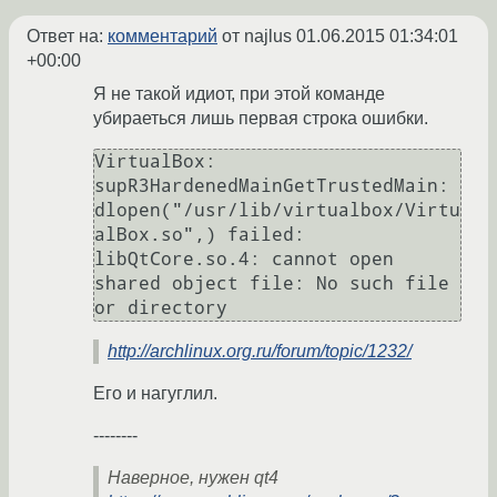
Ответ на:
комментарий
от najlus
01.06.2015 01:34:01
+00:00
Я не такой идиот, при этой команде
убираеться лишь первая строка ошибки.
VirtualBox: 
supR3HardenedMainGetTrustedMain: 
dlopen("/usr/lib/virtualbox/Virtu
alBox.so",) failed: 
libQtCore.so.4: cannot open 
shared object file: No such file 
http://archlinux.org.ru/forum/topic/1232/
Его и нагуглил.
--------
Наверное, нужен qt4