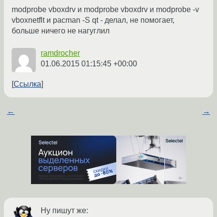
modprobe vboxdrv и modprobe vboxdrv и modprobe -v
vboxnetflt и pacman -S qt - делал, не помогает,
больше ничего не нагуглил
ramdrocher
01.06.2015 01:15:45 +00:00
Ссылка
←
→
Ну пишут же: