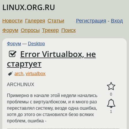
LINUX.ORG.RU
Новости
Галерея
Статьи
Регистрация
-
Вход
Форум
Опросы
Трекер
Поиск
Форум
—
Desktop
Error Virtualbox, не
стартует
arch
,
virtualbox
ARCHLINUX
0
Примерно в начале этой недели начались
проблемы с виртуалбоксом, и я много раз
переставлял систему, везде одна ошибка,
1
хотя до этого он становился безо всяких
проблем, ошибка -