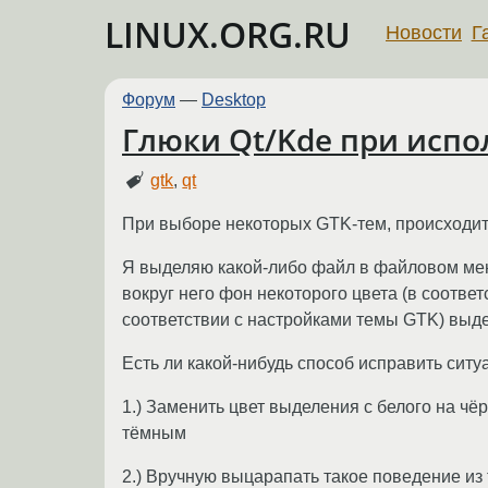
LINUX.ORG.RU
Новости
Г
Форум
—
Desktop
Глюки Qt/Kde при испо
gtk
,
qt
При выборе некоторых GTK-тем, происходи
Я выделяю какой-либо файл в файловом мене
вокруг него фон некоторого цвета (в соотве
соответствии с настройками темы GTK) выделе
Есть ли какой-нибудь способ исправить ситу
1.) Заменить цвет выделения с белого на ч
тёмным
2.) Вручную выцарапать такое поведение и