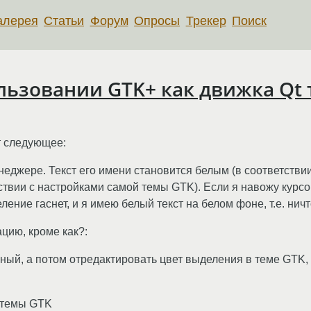
алерея
Статьи
Форум
Опросы
Трекер
Поиск
льзовании GTK+ как движка Qt 
т следующее:
джере. Текст его имени становится белым (в соответствии
тствии с настройками самой темы GTK). Если я навожу курсо
ние гаснет, и я имею белый текст на белом фоне, т.е. ничт
ацию, кроме как?:
ёрный, а потом отредактировать цвет выделения в теме GTK
з темы GTK