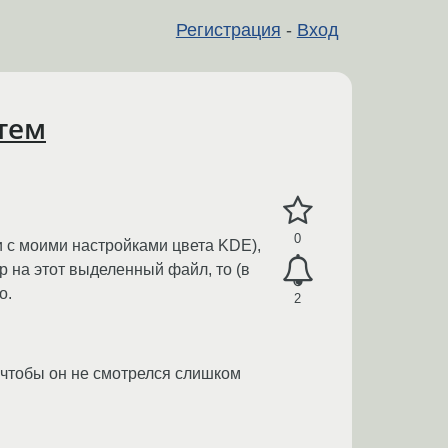
Регистрация
-
Вход
тем
0
 с моими настройками цвета KDE),
р на этот выделенный файл, то (в
о.
2
, чтобы он не смотрелся слишком