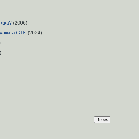
ижка?
(2006)
улкита GTK
(2024)
)
)
Вверх