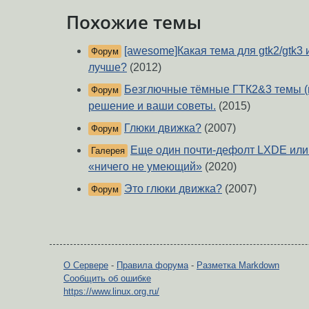
Похожие темы
[awesome]Какая тема для gtk2/gtk3 
Форум
лучше?
(2012)
Безглючные тёмные ГТК2&3 темы (
Форум
решение и ваши советы.
(2015)
Глюки движка?
(2007)
Форум
Еще один почти-дефолт LXDE или 
Галерея
«ничего не умеющий»
(2020)
Это глюки движка?
(2007)
Форум
О Сервере
-
Правила форума
-
Разметка Markdown
Сообщить об ошибке
https://www.linux.org.ru/