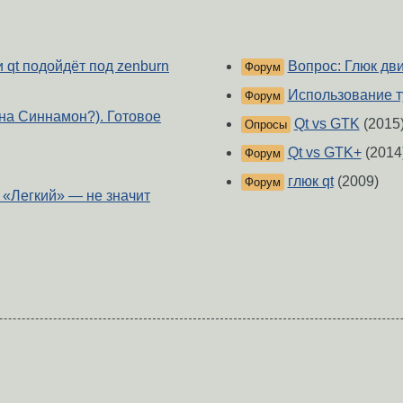
и qt подойдёт под zenburn
Вопрос: Глюк дв
Форум
Использование т
Форум
на Синнамон?). Готовое
Qt vs GTK
(2015
Опросы
Qt vs GTK+
(2014
Форум
глюк qt
(2009)
Форум
«Легкий» — не значит