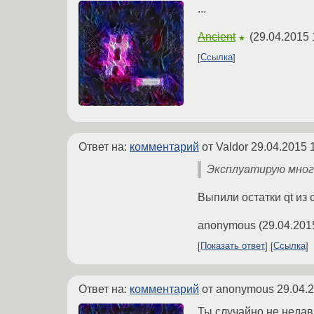
...
Ancient
(
29.04.2015 
★
Ссылка
Ответ на:
комментарий
от Valdor
29.04.2015 
Эксплуатирую мног
Выпили остатки qt из 
anonymous
(
29.04.201
Показать ответ
Ссылка
Ответ на:
комментарий
от anonymous
29.04.
Ты случайно не недав