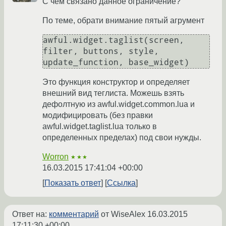
С чем связано данное ограничение?
По теме, обрати внимание пятый агрумент
awful.widget.taglist(screen, 
filter, buttons, style, 
update_function, base_widget)
Это функция конструктор и определяет
внешний вид теглиста. Можешь взять
дефолтную из awful.widget.common.lua и
модифицировать (без правки
awful.widget.taglist.lua только в
определенных пределах) под свои нужды.
Worron
★★★
16.03.2015 17:41:04 +00:00
Показать ответ
Ссылка
Ответ на:
комментарий
от WiseAlex
16.03.2015
17:11:30 +00:00