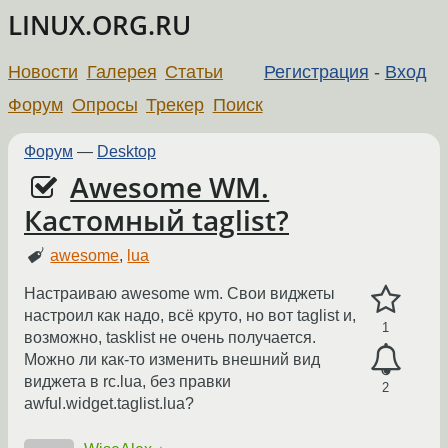
LINUX.ORG.RU
Новости
Галерея
Статьи
Регистрация
-
Вход
Форум
Опросы
Трекер
Поиск
Форум
—
Desktop
Awesome WM.
Кастомный taglist?
awesome
,
lua
Настраиваю awesome wm. Свои виджеты
настроил как надо, всё круто, но вот taglist и,
1
возможно, tasklist не очень получается.
Можно ли как-то изменить внешний вид
виджета в rc.lua, без правки
2
awful.widget.taglist.lua?