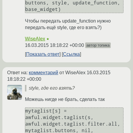
buttons, style, update_function, 
base_widget)
Чтобы передать update_function нужно
передать ещё style, где его взять?)
WiseAlex
★
16.03.2015 18:18:22 +00:00
автор топика
Показать ответ
Ссылка
Ответ на:
комментарий
от WiseAlex
16.03.2015
18:18:22 +00:00
style, где его взять?
Можешь нигде не брать, сделать так
mytaglist[s] = 
awful.widget.taglist(s, 
awful.widget.taglist.filter.all, 
mytaglist.buttons, nil, 