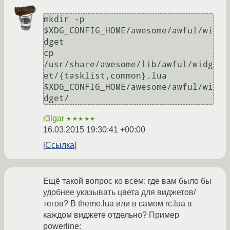
mkdir -p 
$XDG_CONFIG_HOME/awesome/awful/wi
dget

cp 
/usr/share/awesome/lib/awful/widg
et/{tasklist,common}.lua 
$XDG_CONFIG_HOME/awesome/awful/wi
r3lgar
★★★★★
16.03.2015 19:30:41 +00:00
Ссылка
Ещё такой вопрос ко всем: где вам было бы
удобнее указывать цвета для виджетов/
тегов? В theme.lua или в самом rc.lua в
каждом виджете отдельно? Пример
powerline: