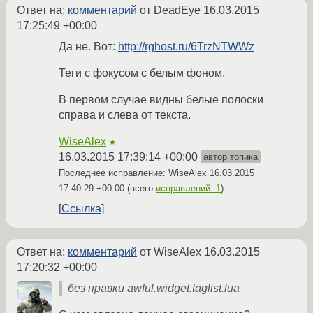
Ответ на:
комментарий
от DeadEye
16.03.2015
17:25:49 +00:00
Да не. Вот:
http://rghost.ru/6TrzNTWWz
Теги с фокусом с белым фоном.
В первом случае видны белые полоски
справа и слева от текста.
WiseAlex
★
16.03.2015 17:39:14 +00:00
автор топика
Последнее исправление: WiseAlex
16.03.2015
17:40:29 +00:00
(всего
исправлений: 1
)
Ссылка
Ответ на:
комментарий
от WiseAlex
16.03.2015
17:20:32 +00:00
без правки awful.widget.taglist.lua