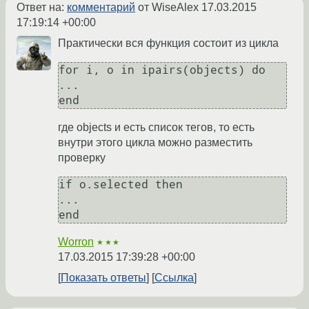
Ответ на:
комментарий
от WiseAlex
17.03.2015
17:19:14 +00:00
Практически вся функция состоит из цикла
for i, o in ipairs(objects) do

...

где objects и есть список тегов, то есть
внутри этого цикла можно разместить
проверку
if o.selected then

...

Worron
★★★
17.03.2015 17:39:28 +00:00
Показать ответы
Ссылка