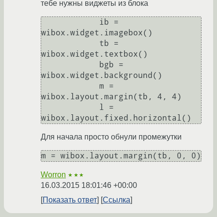
тебе нужны виджеты из блока
            ib = 
wibox.widget.imagebox()

            tb = 
wibox.widget.textbox()

            bgb = 
wibox.widget.background()

            m = 
wibox.layout.margin(tb, 4, 4)

            l = 
Для начала просто обнули промежутки
m = wibox.layout.margin(tb, 0, 0)
Worron
★★★
16.03.2015 18:01:46 +00:00
Показать ответ
Ссылка