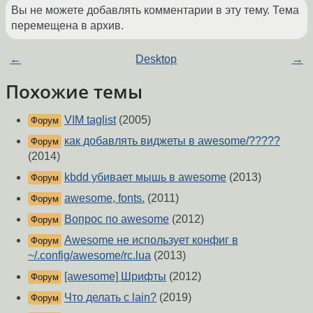
Вы не можете добавлять комментарии в эту тему. Тема
перемещена в архив.
←
Desktop
→
Похожие темы
VIM taglist
(2005)
Форум
как добавлять виджеты в awesome/?????
Форум
(2014)
kbdd убивает мышь в awesome
(2013)
Форум
awesome, fonts.
(2011)
Форум
Вопрос по awesome
(2012)
Форум
Awesome не использует конфиг в
Форум
~/.config/awesome/rc.lua
(2013)
[awesome] Шрифты
(2012)
Форум
Что делать с lain?
(2019)
Форум