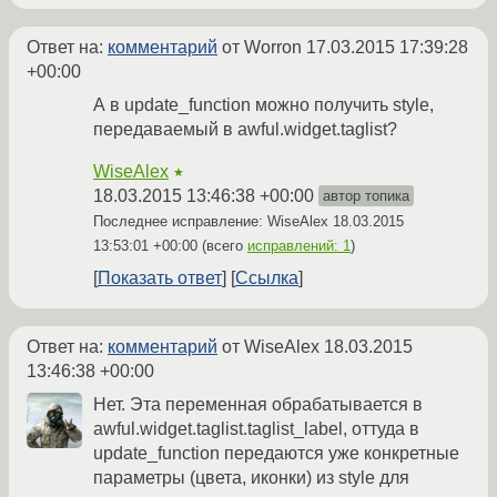
Ответ на:
комментарий
от Worron
17.03.2015 17:39:28
+00:00
А в update_function можно получить style,
передаваемый в awful.widget.taglist?
WiseAlex
★
18.03.2015 13:46:38 +00:00
автор топика
Последнее исправление: WiseAlex
18.03.2015
13:53:01 +00:00
(всего
исправлений: 1
)
Показать ответ
Ссылка
Ответ на:
комментарий
от WiseAlex
18.03.2015
13:46:38 +00:00
Нет. Эта переменная обрабатывается в
awful.widget.taglist.taglist_label, оттуда в
update_function передаются уже конкретные
параметры (цвета, иконки) из style для