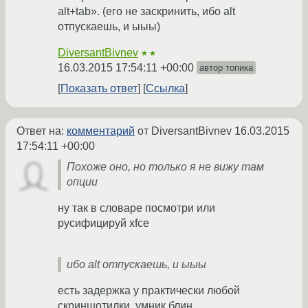
alt+tab». (его не заскринить, ибо alt
отпускаешь, и ыыы)
DiversantBivnev
★★
16.03.2015 17:54:11 +00:00
автор топика
Показать ответ
Ссылка
Ответ на:
комментарий
от DiversantBivnev
16.03.2015
17:54:11 +00:00
Похоже оно, но только я не вижу там
опции
ну так в словаре посмотри или
русифицируй xfce
ибо alt отпускаешь, и ыыы
есть задержка у практически любой
скриншотилки, умник блин