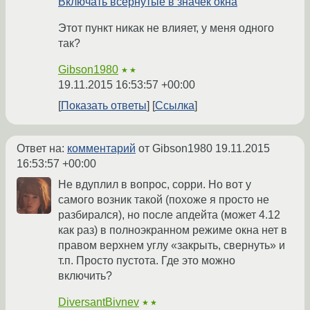
Включать всернутые в значек окна
Этот пункт никак не влияет, у меня одного
так?
Gibson1980
★★
19.11.2015 16:53:57 +00:00
Показать ответы
Ссылка
Ответ на:
комментарий
от Gibson1980
19.11.2015
16:53:57 +00:00
Не вдуплил в вопрос, сорри. Но вот у
самого возник такой (похоже я просто не
разбирался), но после апдейта (может 4.12
как раз) в полноэкранном режиме окна нет в
правом верхнем углу «закрыть, свернуть» и
т.п. Просто пустота. Где это можно
включить?
DiversantBivnev
★★