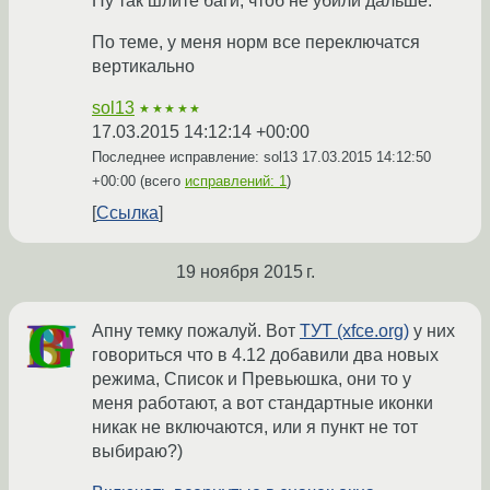
Ну так шлите баги, чтоб не убили дальше.
По теме, у меня норм все переключатся
вертикально
sol13
★★★★★
17.03.2015 14:12:14 +00:00
Последнее исправление: sol13
17.03.2015 14:12:50
+00:00
(всего
исправлений: 1
)
Ссылка
19 ноября 2015 г.
Апну темку пожалуй. Вот
ТУТ (xfce.org)
у них
говориться что в 4.12 добавили два новых
режима, Список и Превьюшка, они то у
меня работают, а вот стандартные иконки
никак не включаются, или я пункт не тот
выбираю?)