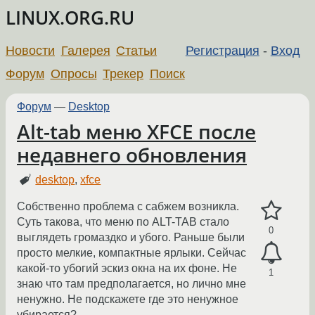
LINUX.ORG.RU
Новости
Галерея
Статьи
Регистрация
-
Вход
Форум
Опросы
Трекер
Поиск
Форум
—
Desktop
Alt-tab меню XFCE после
недавнего обновления
desktop
,
xfce
Собственно проблема с сабжем возникла.
Суть такова, что меню по ALT-TAB стало
0
выглядеть громаздко и убого. Раньше были
просто мелкие, компактные ярлыки. Сейчас
какой-то убогий эскиз окна на их фоне. Не
1
знаю что там предполагается, но лично мне
ненужно. Не подскажете где это ненужное
убирается?