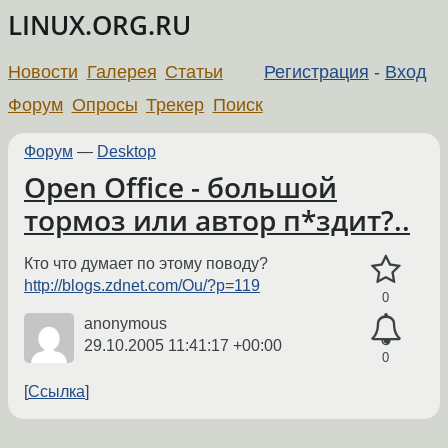
LINUX.ORG.RU
Новости
Галерея
Статьи
Регистрация
-
Вход
Форум
Опросы
Трекер
Поиск
Форум
—
Desktop
Open Office - большой
тормоз или автор п*здит?..
Кто что думает по этому поводу?
http://blogs.zdnet.com/Ou/?p=119
0
anonymous
29.10.2005 11:41:17 +00:00
0
Ссылка
←
→