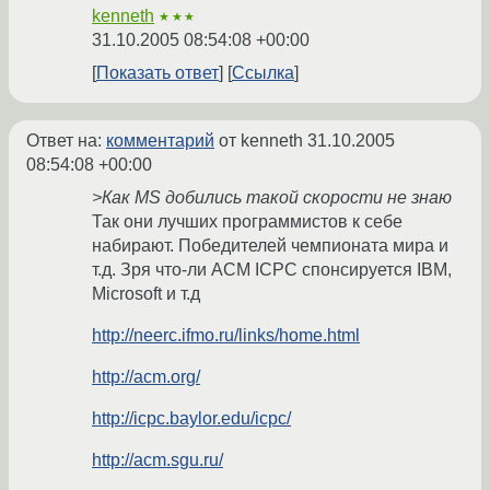
kenneth
★★★
31.10.2005 08:54:08 +00:00
Показать ответ
Ссылка
Ответ на:
комментарий
от kenneth
31.10.2005
08:54:08 +00:00
>Как MS добились такой скорости не знаю
Так они лучших программистов к себе
набирают. Победителей чемпионата мира и
т.д. Зря что-ли ACM ICPC спонсируется IBM,
Microsoft и т.д
http://neerc.ifmo.ru/links/home.html
http://acm.org/
http://icpc.baylor.edu/icpc/
http://acm.sgu.ru/