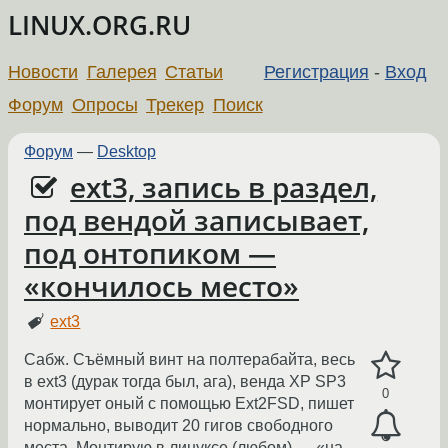
LINUX.ORG.RU
Новости
Галерея
Статьи
Регистрация
-
Вход
Форум
Опросы
Трекер
Поиск
Форум
—
Desktop
ext3, запись в раздел,
под вендой записывает,
под онтопиком —
«кончилось место»
ext3
Сабж. Съёмный винт на полтерабайта, весь
в ext3 (дурак тогда был, ага), венда XP SP3
0
монтирует оный с помощью Ext2FSD, пишет
нормально, выводит 20 гигов свободного
места. Монтирую в линуксе (любом) — «на