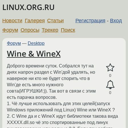
LINUX.ORG.RU
Новости
Галерея
Статьи
Регистрация
-
Вход
Форум
Опросы
Трекер
Поиск
Форум
—
Desktop
Wine & WineX
Доброго времени суток. Собрался тут на
днях напроч раздел с Win'дой удалять, но
0
наверное ни кто не будет спорить что в
Win'де есть много нужного
совта(ИГРУШКИ:)). Так вот в связи с этим
0
есть парачка вопросов.
1. Чё лучше использовать для этих целей(запуск
Windows приложений под Linux) Wine или WineX ?
2. С Wine да и с WineX идут библиотеки такова вида
XXXXX.dll.so чё это спортированные под линух