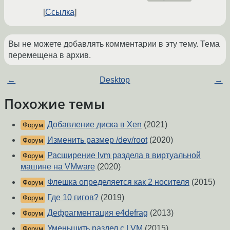
Ссылка
Вы не можете добавлять комментарии в эту тему. Тема
перемещена в архив.
←
Desktop
→
Похожие темы
Добавление диска в Xen
(2021)
Форум
Изменить размер /dev/root
(2020)
Форум
Расширение lvm раздела в виртуальной
Форум
машине на VMware
(2020)
Флешка определяется как 2 носителя
(2015)
Форум
Где 10 гигов?
(2019)
Форум
Дефрагментация e4defrag
(2013)
Форум
Уменьшить раздел с LVM
(2015)
Форум