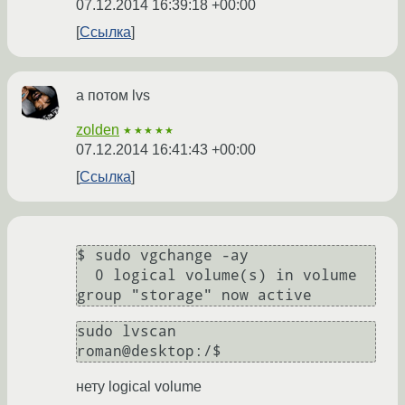
07.12.2014 16:39:18 +00:00
Ссылка
а потом lvs
zolden
★★★★★
07.12.2014 16:41:43 +00:00
Ссылка
$ sudo vgchange -ay

  0 logical volume(s) in volume 
group "storage" now active
sudo lvscan

roman@desktop:/$ 
нету logical volume