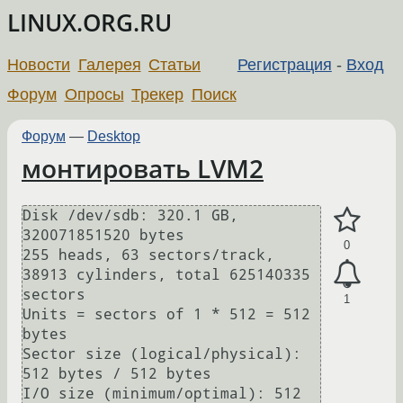
LINUX.ORG.RU
Новости
Галерея
Статьи
Регистрация
-
Вход
Форум
Опросы
Трекер
Поиск
Форум
—
Desktop
монтировать LVM2
Disk /dev/sdb: 320.1 GB, 
320071851520 bytes

0
255 heads, 63 sectors/track, 
38913 cylinders, total 625140335 
sectors

1
Units = sectors of 1 * 512 = 512 
bytes

Sector size (logical/physical): 
512 bytes / 512 bytes

I/O size (minimum/optimal): 512 