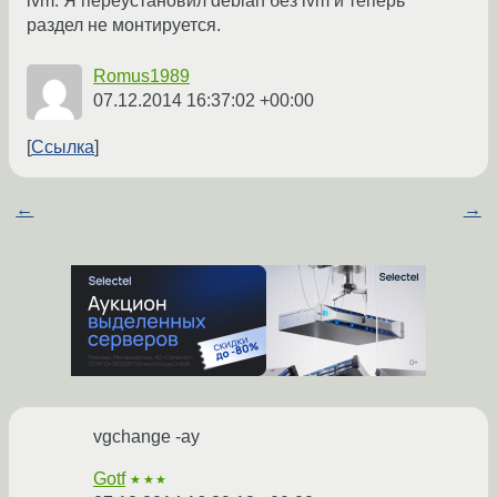
lvm. Я переустановил debian без lvm и теперь
раздел не монтируется.
Romus1989
07.12.2014 16:37:02 +00:00
Ссылка
←
→
vgchange -ay
Gotf
★★★