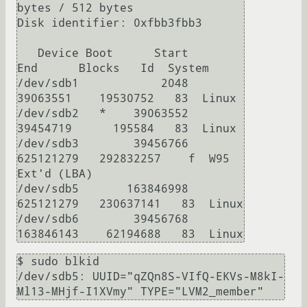
bytes / 512 bytes

Disk identifier: 0xfbb3fbb3

   Device Boot      Start         
End      Blocks   Id  System

/dev/sdb1            2048    
39063551    19530752   83  Linux

/dev/sdb2   *    39063552    
39454719      195584   83  Linux

/dev/sdb3        39456766   
625121279   292832257    f  W95 
Ext'd (LBA)

/dev/sdb5       163846998   
625121279   230637141   83  Linux

/dev/sdb6        39456768   
$ sudo blkid

/dev/sdb5: UUID="qZQn8S-VIfQ-EKVs-M8kI-
Ml13-MHjf-I1XVmy" TYPE="LVM2_member"