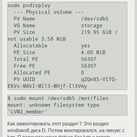
sudo pvdisplay

  --- Physical volume ---

  PV Name               /dev/sdb5

  VG Name               storage

  PV Size               219.95 GiB / 
not usable 3.58 MiB

  Allocatable           yes 

  PE Size               4.00 MiB

  Total PE              56307

  Free PE               56307

  Allocated PE          0

  PV UUID               qZQn8S-VIfQ-
$ sudo mount /dev/sdb5 /mnt/files

mount: unknown filesystem type 
'LVM2_member'
Как замонтировать этот раздел ? Это раздел
windows8 диск D. Потом монтировался, на линукс с