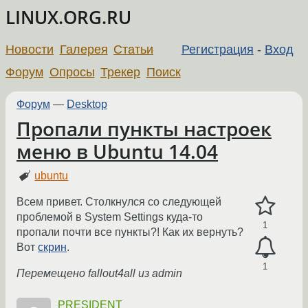
LINUX.ORG.RU
Новости
Галерея
Статьи
Регистрация
-
Вход
Форум
Опросы
Трекер
Поиск
Форум
—
Desktop
Пропали пункты настроек
меню в Ubuntu 14.04
ubuntu
Всем привет. Столкнулся со следующей
проблемой в System Settings куда-то
1
пропали почти все пункты?! Как их вернуть?
Вот
скрин
.
1
Перемещено fallout4all из admin
PRESIDENT