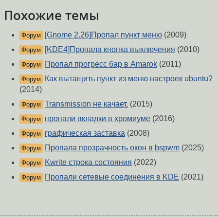
Похожие темы
[Gnome 2.26]Пропал пункт меню
(2009)
Форум
[KDE4]Пропала кнопка выключения
(2010)
Форум
Пропал прогресс бар в Amarok
(2011)
Форум
Как вытащить пункт из меню настроек ubuntu?
Форум
(2014)
Transmission не качает.
(2015)
Форум
пропали вкладки в хромиуме
(2016)
Форум
графическая заставка
(2008)
Форум
Пропала прозрачность окон в bspwm
(2025)
Форум
Kwrite строка состояния
(2022)
Форум
Пропали сетевые соединения в KDE
(2021)
Форум