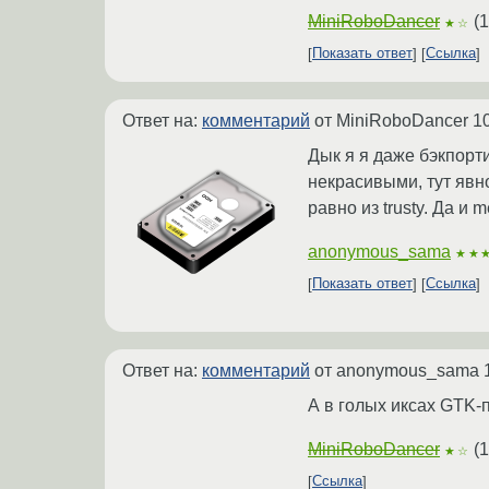
MiniRoboDancer
(
1
★☆
Показать ответ
Ссылка
Ответ на:
комментарий
от MiniRoboDancer
1
Дык я я даже бэкпорти
некрасивыми, тут явно
равно из trusty. Да и
anonymous_sama
★★
Показать ответ
Ссылка
Ответ на:
комментарий
от anonymous_sama
А в голых иксах GTK-
MiniRoboDancer
(
1
★☆
Ссылка