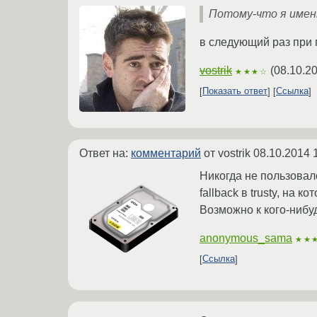
Потому-что я имен
в следующий раз при 
vostrik
(
08.10.2
★★★☆
Показать ответ
Ссылка
Ответ на:
комментарий
от vostrik
08.10.2014 
Никогда не пользовалс
fallback в trusty, на
Возможно к кого-нибудь
anonymous_sama
★★
Ссылка