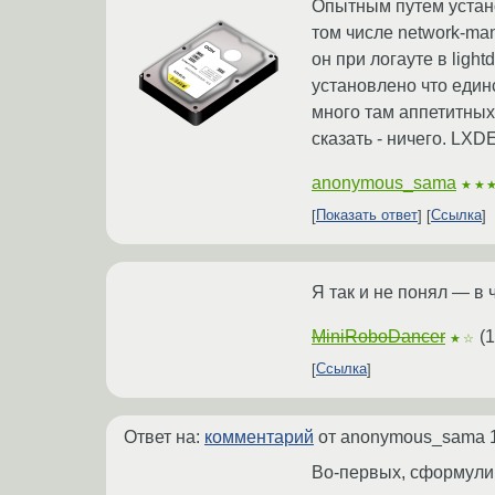
Опытным путем установ
том числе network-man
он при логауте в ligh
установлено что единс
много там аппетитных 
сказать - ничего. LX
anonymous_sama
★★
Показать ответ
Ссылка
Я так и не понял — в
MiniRoboDancer
(
1
★☆
Ссылка
Ответ на:
комментарий
от anonymous_sama
Во-первых, сформулир