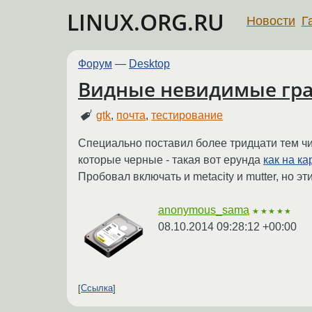
LINUX.ORG.RU
Новости
Г
Форум
—
Desktop
Видные невидимые гран
gtk
,
почта
,
тестирование
Специально поставил более тридцати тем чис
которые черные - такая вот ерунда
как на ка
Пробовал включать и metacity и mutter, но э
anonymous_sama
★★★★★
08.10.2014 09:28:12 +00:00
Ссылка