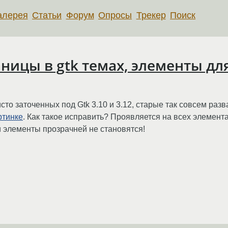
алерея
Статьи
Форум
Опросы
Трекер
Поиск
ицы в gtk темах, элементы дл
то заточенных под Gtk 3.10 и 3.12, старые так совсем разв
ртинке
. Как такое исправить? Проявляется на всех элемент
ти элементы прозрачней не становятся!