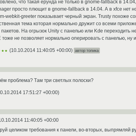
лено, что такая ерунда не только в gnome-fallback в 14.04,
ager просто плющит в gnome-fallback в 14.04. А в xfce нет н
tdm-webkit-greeter показывает черный экран. Trusty похоже с
твенная тема которая нормально дружит со всеми приложени
пакетов. На огрызок Unity с панелью или Kde переходить не 
DE тоже не позволяет нормально оперировать с панелью, ну 
(
10.10.2014 11:40:05 +00:00
)
автор топика
★★★
 чём проблема? Там три светлых полоски?
0.10.2014 17:51:27 +00:00
)
10.10.2014 11:40:05 +00:00
уй целиком требования к панели, во-вторых, выпрямляй ру