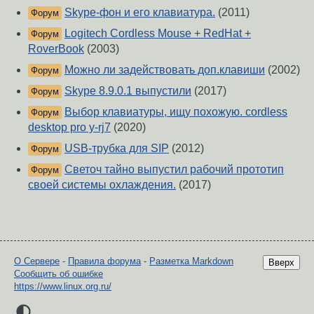
Skype-фон и его клавиатура.
(2011)
Форум
Logitech Cordless Mouse + RedHat +
Форум
RoverBook
(2003)
Можно ли задействовать доп.клавиши
(2002)
Форум
Skype 8.9.0.1 выпустили
(2017)
Форум
Выбор клавиатуры, ищу похожую. cordless
Форум
desktop pro y-rj7
(2020)
USB-трубка для SIP
(2012)
Форум
Светоч тайно выпустил рабочий прототип
Форум
своей системы охлаждения.
(2017)
О Сервере
-
Правила форума
-
Разметка Markdown
Вверх
Сообщить об ошибке
https://www.linux.org.ru/